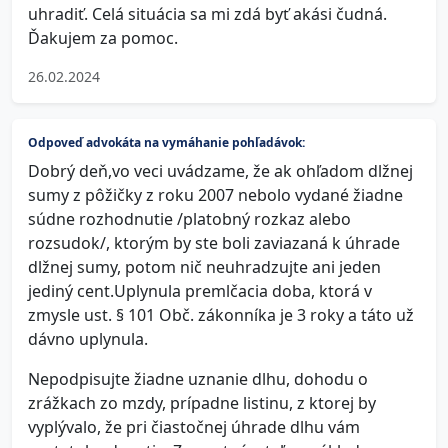
uhradiť. Celá situácia sa mi zdá byť akási čudná.
Ďakujem za pomoc.
26.02.2024
Odpoveď advokáta na vymáhanie pohľadávok:
Dobrý deň,vo veci uvádzame, že ak ohľadom dlžnej
sumy z pôžičky z roku 2007 nebolo vydané žiadne
súdne rozhodnutie /platobný rozkaz alebo
rozsudok/, ktorým by ste boli zaviazaná k úhrade
dlžnej sumy, potom nič neuhradzujte ani jeden
jediný cent.Uplynula premlčacia doba, ktorá v
zmysle ust. § 101 Obč. zákonníka je 3 roky a táto už
dávno uplynula.
Nepodpisujte žiadne uznanie dlhu, dohodu o
zrážkach zo mzdy, prípadne listinu, z ktorej by
vyplývalo, že pri čiastočnej úhrade dlhu vám