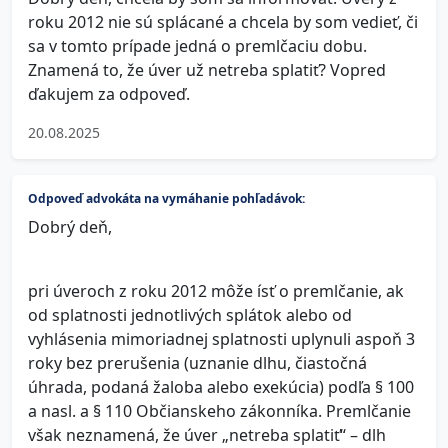
roku 2012 nie sú splácané a chcela by som vedieť, či
sa v tomto prípade jedná o premlčaciu dobu.
Znamená to, že úver už netreba splatiť? Vopred
ďakujem za odpoveď.
20.08.2025
Odpoveď advokáta na vymáhanie pohľadávok:
Dobrý deň,
pri úveroch z roku 2012 môže ísť o premlčanie, ak
od splatnosti jednotlivých splátok alebo od
vyhlásenia mimoriadnej splatnosti uplynuli aspoň 3
roky bez prerušenia (uznanie dlhu, čiastočná
úhrada, podaná žaloba alebo exekúcia) podľa § 100
a nasl. a § 110 Občianskeho zákonníka. Premlčanie
však neznamená, že úver „netreba splatiť“ – dlh