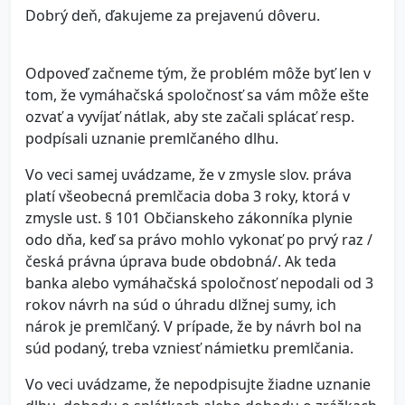
Dobrý deň, ďakujeme za prejavenú dôveru.
Odpoveď začneme tým, že problém môže byť len v
tom, že vymáhačská spoločnosť sa vám môže ešte
ozvať a vyvíjať nátlak, aby ste začali splácať resp.
podpísali uznanie premlčaného dlhu.
Vo veci samej uvádzame, že v zmysle slov. práva
platí všeobecná premlčacia doba 3 roky, ktorá v
zmysle ust. § 101 Občianskeho zákonníka plynie
odo dňa, keď sa právo mohlo vykonať po prvý raz /
česká právna úprava bude obdobná/. Ak teda
banka alebo vymáhačská spoločnosť nepodali od 3
rokov návrh na súd o úhradu dlžnej sumy, ich
nárok je premlčaný. V prípade, že by návrh bol na
súd podaný, treba vzniesť námietku premlčania.
Vo veci uvádzame, že nepodpisujte žiadne uznanie