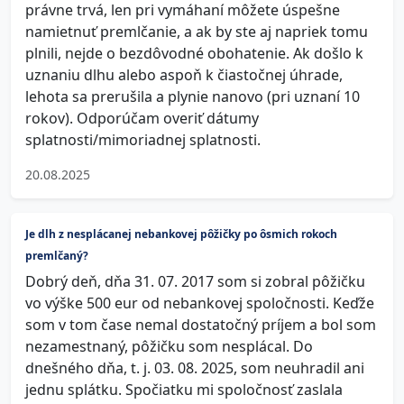
právne trvá, len pri vymáhaní môžete úspešne
namietnuť premlčanie, a ak by ste aj napriek tomu
plnili, nejde o bezdôvodné obohatenie. Ak došlo k
uznaniu dlhu alebo aspoň k čiastočnej úhrade,
lehota sa prerušila a plynie nanovo (pri uznaní 10
rokov). Odporúčam overiť dátumy
splatnosti/mimoriadnej splatnosti.
20.08.2025
Je dlh z nesplácanej nebankovej pôžičky po ôsmich rokoch
premlčaný?
Dobrý deň, dňa 31. 07. 2017 som si zobral pôžičku
vo výške 500 eur od nebankovej spoločnosti. Keďže
som v tom čase nemal dostatočný príjem a bol som
nezamestnaný, pôžičku som nesplácal. Do
dnešného dňa, t. j. 03. 08. 2025, som neuhradil ani
jednu splátku. Spočiatku mi spoločnosť zaslala