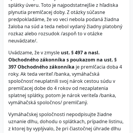
splátky úveru. Toto je najpodstatnejšie z hľadiska
plynutia premlčacej doby. Z otázky súčasne
predpokladáme, že vo veci nebola podaná žiadna
žaloba na súd a teda nebol vydaný žiadny platobný
rozkaz alebo rozsudok /aspoň to v otázke
neuvádzate/.
Uvádzame, že v zmysle
ust. § 497 a nasl.
Obchodného zákonníka s poukazom na ust. §
397 Obchodného zákonníka
je premlčacia doba 4
roky. Ak teda veriteľ /banka, vymáhačská
spoločnosť neuplatnili svoj nárok cestou súdu v
premlčacej dobe do 4 rokov od nezaplatenia
splatnej splátky, potom je nárok veriteľa /banka,
vymáhačská spoločnos/ premlčaný.
Vymáhačskej spoločnosti nepodpisujte žiadne
uznanie dlhu, dohodu o splátkach, prípadne listinu,
z ktorej by vyplývalo, že pri čiastočnej úhrade dlhu