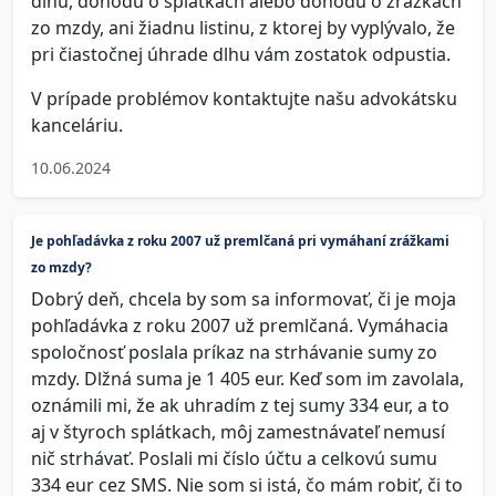
dlhu, dohodu o splátkach alebo dohodu o zrážkach
zo mzdy, ani žiadnu listinu, z ktorej by vyplývalo, že
pri čiastočnej úhrade dlhu vám zostatok odpustia.
V prípade problémov kontaktujte našu advokátsku
kanceláriu.
10.06.2024
Je pohľadávka z roku 2007 už premlčaná pri vymáhaní zrážkami
zo mzdy?
Dobrý deň, chcela by som sa informovať, či je moja
pohľadávka z roku 2007 už premlčaná. Vymáhacia
spoločnosť poslala príkaz na strhávanie sumy zo
mzdy. Dlžná suma je 1 405 eur. Keď som im zavolala,
oznámili mi, že ak uhradím z tej sumy 334 eur, a to
aj v štyroch splátkach, môj zamestnávateľ nemusí
nič strhávať. Poslali mi číslo účtu a celkovú sumu
334 eur cez SMS. Nie som si istá, čo mám robiť, či to