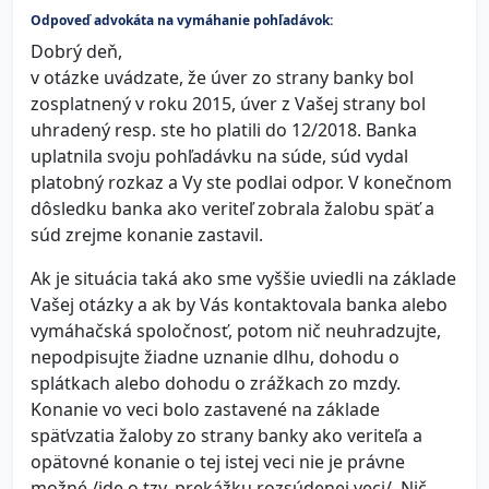
Odpoveď advokáta na vymáhanie pohľadávok:
Dobrý deň,
v otázke uvádzate, že úver zo strany banky bol
zosplatnený v roku 2015, úver z Vašej strany bol
uhradený resp. ste ho platili do 12/2018. Banka
uplatnila svoju pohľadávku na súde, súd vydal
platobný rozkaz a Vy ste podlai odpor. V konečnom
dôsledku banka ako veriteľ zobrala žalobu späť a
súd zrejme konanie zastavil.
Ak je situácia taká ako sme vyššie uviedli na základe
Vašej otázky a ak by Vás kontaktovala banka alebo
vymáhačská spoločnosť, potom nič neuhradzujte,
nepodpisujte žiadne uznanie dlhu, dohodu o
splátkach alebo dohodu o zrážkach zo mzdy.
Konanie vo veci bolo zastavené na základe
späťvzatia žaloby zo strany banky ako veriteľa a
opätovné konanie o tej istej veci nie je právne
možné /ide o tzv. prekážku rozsúdenej veci/. Nič