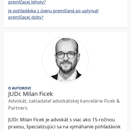
premlčacej lehoty?
Je pohľadávka z úveru premlčaná po uplynutí
premlčacej doby?
O AUTOROVI
JUDr. Milan Ficek
Advokát, zakladateľ advokátskej kancelárie Ficek &
Partners
JUDr. Milan Ficek je advokát s viac ako 15-ročnou
praxou, špecializujúci sa na vymáhanie pohľadávok