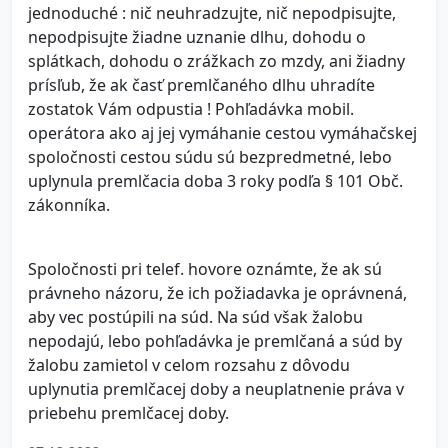
jednoduché : nič neuhradzujte, nič nepodpisujte,
nepodpisujte žiadne uznanie dlhu, dohodu o
splátkach, dohodu o zrážkach zo mzdy, ani žiadny
prísľub, že ak časť premlčaného dlhu uhradíte
zostatok Vám odpustia ! Pohľadávka mobil.
operátora ako aj jej vymáhanie cestou vymáhačskej
spoločnosti cestou súdu sú bezpredmetné, lebo
uplynula premlčacia doba 3 roky podľa § 101 Obč.
zákonníka.
Spoločnosti pri telef. hovore oznámte, že ak sú
právneho názoru, že ich požiadavka je oprávnená,
aby vec postúpili na súd. Na súd však žalobu
nepodajú, lebo pohľadávka je premlčaná a súd by
žalobu zamietol v celom rozsahu z dôvodu
uplynutia premlčacej doby a neuplatnenie práva v
priebehu premlčacej doby.