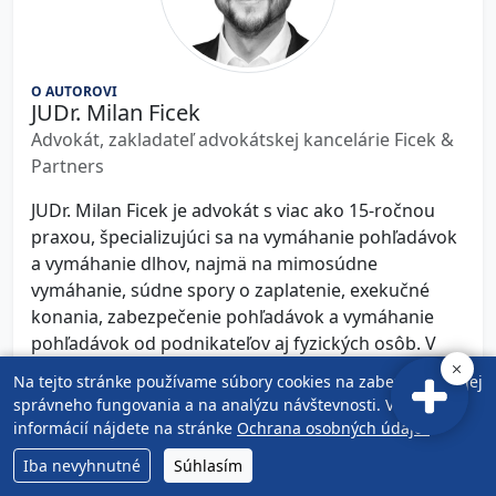
O AUTOROVI
JUDr. Milan Ficek
Advokát, zakladateľ advokátskej kancelárie Ficek &
Partners
JUDr. Milan Ficek je advokát s viac ako 15-ročnou
praxou, špecializujúci sa na vymáhanie pohľadávok
a vymáhanie dlhov, najmä na mimosúdne
vymáhanie, súdne spory o zaplatenie, exekučné
konania, zabezpečenie pohľadávok a vymáhanie
pohľadávok od podnikateľov aj fyzických osôb. V
advokácii pôsobí od roku 2010 a je zapísaný v
Na tejto stránke používame súbory cookies na zabezpečenie jej
Slovenskej aj Českej advokátskej komore. Ako
správneho fungovania a na analýzu návštevnosti. Viac
uznávaný právny odborník pravidelne vystupuje v
informácií nájdete na stránke
Ochrana osobných údajov
.
televízii JOJ v rubrike Právna poradňa a poskytuje
Iba nevyhnutné
Súhlasím
právne komentáre aj pre Markízu, TA3 a STVR. Jeho