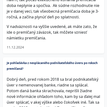
doba neplynie a spočíva. Ak súdne rozhodnutie nie
je v danej veci, tak všeobecná premlčacia doba je 3-
ročná, a začína plynúť deň po splatnosti.
V nadväznosti na vyššie uvedené, ak máte zato, že
ide o premlčaný záväzok, tak môžete vzniesť
námietku premlčania.
11.12.2024
Je pohľadávka z nesplácaného podnikateľského úveru po rokoch
premlčaná?
Dobrý deň, pred rokom 2018 sa bral podnikateľský
úver v nemenovanej banke, riadne sa splácal.
Potom daná banka skrachovala, neprišli žiadne
nové informácie ohľadom toho, kam by sa ďalej mal
úver splácať, v akej výške alebo čokoľvek iné. Tak sa