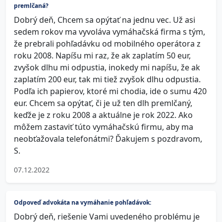
premlčaná?
Dobrý deň, Chcem sa opýtať na jednu vec. Už asi
sedem rokov ma vyvoláva vymáhačská firma s tým,
že prebrali pohľadávku od mobilného operátora z
roku 2008. Napíšu mi raz, že ak zaplatím 50 eur,
zvyšok dlhu mi odpustia, inokedy mi napíšu, že ak
zaplatím 200 eur, tak mi tiež zvyšok dlhu odpustia.
Podľa ich papierov, ktoré mi chodia, ide o sumu 420
eur. Chcem sa opýtať, či je už ten dlh premlčaný,
keďže je z roku 2008 a aktuálne je rok 2022. Ako
môžem zastaviť túto vymáhačskú firmu, aby ma
neobťažovala telefonátmi? Ďakujem s pozdravom,
S.
07.12.2022
Odpoveď advokáta na vymáhanie pohľadávok:
Dobrý deň, riešenie Vami uvedeného problému je