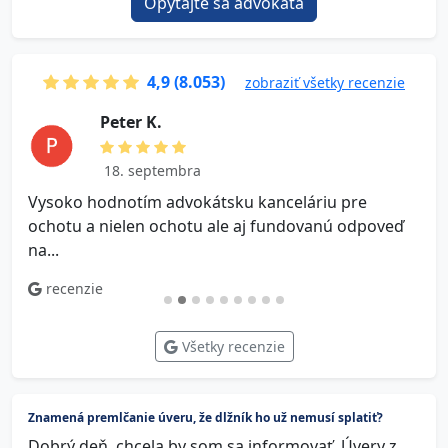
Opýtajte sa advokáta
4,9 (8.053)
zobraziť všetky recenzie
P e t e r K.
18. septembra
Vysoko hodnotím advokátsku kanceláriu pre
V
ochotu a nielen ochotu ale aj fundovanú odpoveď
na...
recenzie
Všetky recenzie
Znamená premlčanie úveru, že dlžník ho už nemusí splatiť?
Dobrý deň, chcela by som sa informovať. Úvery z