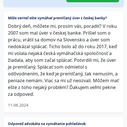
Môže veriteľ ešte vymáhať premlčaný úver z českej banky?
Dobrý deň, môžete mi, prosím vás, poradiť? V roku
2007 som mal úver v českej banke. Prišiel som o
prácu, vrátil sa domov na Slovensko a úver som
nedokázal splácať. Ticho bolo až do roku 2017, keď
mi volala nejaká česká vymáhačská spoločnosť a
žiadala, aby som začal splácať. Potvrdili mi, že úver
je premlčaný. Splácať som odmietol s
odôvodnením, že keď je premlčaný, tak nemusím, a
peniaze nemám. Viac sa mi už neozvali. Môžem mať
ešte z toho nejaký problém? Ďakujem veľmi pekne
za odpoveď.
11.06.2024
Odpoveď advokáta na vymáhanie pohľadávok: