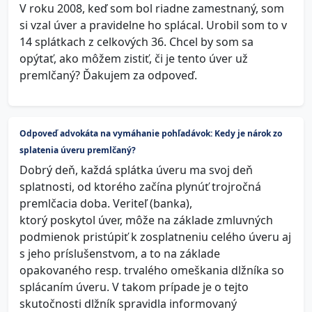
V roku 2008, keď som bol riadne zamestnaný, som
si vzal úver a pravidelne ho splácal. Urobil som to v
14 splátkach z celkových 36. Chcel by som sa
opýtať, ako môžem zistiť, či je tento úver už
premlčaný? Ďakujem za odpoveď.
Odpoveď advokáta na vymáhanie pohľadávok: Kedy je nárok zo
splatenia úveru premlčaný?
Dobrý deň, každá splátka úveru ma svoj deň
splatnosti, od ktorého začína plynúť trojročná
premlčacia doba. Veriteľ (banka),
ktorý poskytol úver, môže na základe zmluvných
podmienok pristúpiť k zosplatneniu celého úveru aj
s jeho príslušenstvom, a to na základe
opakovaného resp. trvalého omeškania dlžníka so
splácaním úveru. V takom prípade je o tejto
skutočnosti dlžník spravidla informovaný