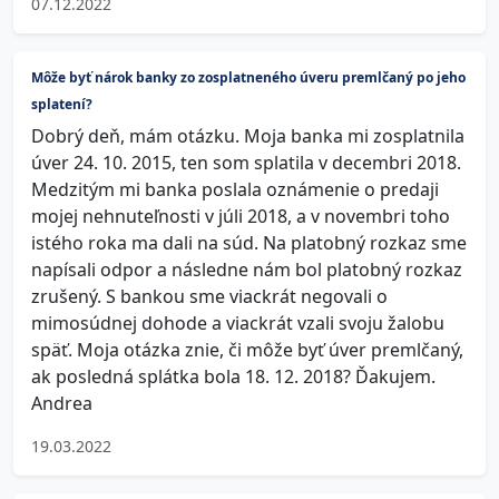
07.12.2022
Môže byť nárok banky zo zosplatneného úveru premlčaný po jeho
splatení?
Dobrý deň, mám otázku. Moja banka mi zosplatnila
úver 24. 10. 2015, ten som splatila v decembri 2018.
Medzitým mi banka poslala oznámenie o predaji
mojej nehnuteľnosti v júli 2018, a v novembri toho
istého roka ma dali na súd. Na platobný rozkaz sme
napísali odpor a následne nám bol platobný rozkaz
zrušený. S bankou sme viackrát negovali o
mimosúdnej dohode a viackrát vzali svoju žalobu
späť. Moja otázka znie, či môže byť úver premlčaný,
ak posledná splátka bola 18. 12. 2018? Ďakujem.
Andrea
19.03.2022