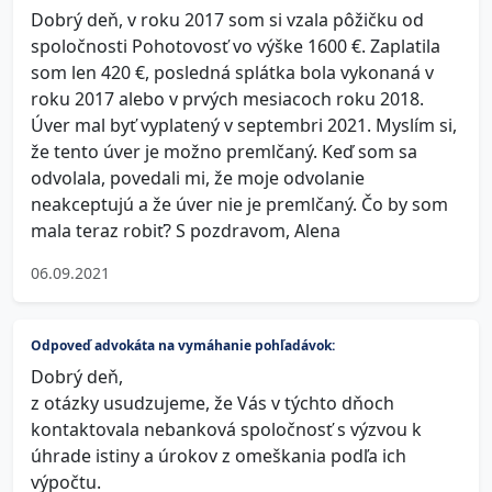
Dobrý deň, v roku 2017 som si vzala pôžičku od
spoločnosti Pohotovosť vo výške 1600 €. Zaplatila
som len 420 €, posledná splátka bola vykonaná v
roku 2017 alebo v prvých mesiacoch roku 2018.
Úver mal byť vyplatený v septembri 2021. Myslím si,
že tento úver je možno premlčaný. Keď som sa
odvolala, povedali mi, že moje odvolanie
neakceptujú a že úver nie je premlčaný. Čo by som
mala teraz robiť? S pozdravom, Alena
06.09.2021
Odpoveď advokáta na vymáhanie pohľadávok:
Dobrý deň,
z otázky usudzujeme, že Vás v týchto dňoch
kontaktovala nebanková spoločnosť s výzvou k
úhrade istiny a úrokov z omeškania podľa ich
výpočtu.