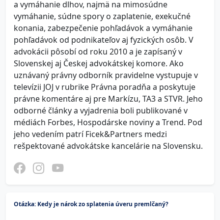
a vymáhanie dlhov, najmä na mimosúdne
vymáhanie, súdne spory o zaplatenie, exekučné
konania, zabezpečenie pohľadávok a vymáhanie
pohľadávok od podnikateľov aj fyzických osôb. V
advokácii pôsobí od roku 2010 a je zapísaný v
Slovenskej aj Českej advokátskej komore. Ako
uznávaný právny odborník pravidelne vystupuje v
televízii JOJ v rubrike Právna poradňa a poskytuje
právne komentáre aj pre Markízu, TA3 a STVR. Jeho
odborné články a vyjadrenia boli publikované v
médiách Forbes, Hospodárske noviny a Trend. Pod
jeho vedením patrí Ficek&Partners medzi
rešpektované advokátske kancelárie na Slovensku.
Otázka: Kedy je nárok zo splatenia úveru premlčaný?