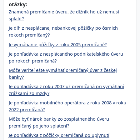
otázky:
Znamená premlčanie úveru, že dlžník ho už nemusí
splatiť?
Je dlh z nesplácanej nebankovej pôžičky po ôsmich
rokoch premlčaný?
Je vymáhanie pôžičky z roku 2005 premlčané?
Je pohľadávka z nesplácaného podnikateľského úveru
po rokoch premlčaná?
Môže veriteľ ešte vymáhať premlčaný úver z českej
banky?
Je pohľadávka z roku 2007 už premlčaná pri vymáhaní
zrážkami zo mzdy?
Je pohľadávka mobilného operátora z roku 2008 v roku
2022 premlčaná?
Môže byť nárok banky zo zosplatneného úveru
premlčaný po jeho splatení?
Je pohľadávka z pôžičky premlčaná po uplynutí