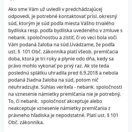
Ako sme Vám už uviedli v predchádzajúcej
odpovedi, je potrebné kontaktovať prísl. okresný
súd, ktorým je súd podľa miesta Vášho trvalého
bydliska resp. podľa bydliska uvedeného v zmluve s
nebank. spoločnosťou a zistiť, či vo veci bola voči
Vám podaná žaloba na súd.Uvádzame, že podľa
ust. § 101 Obč. zákonníka platí všeob. premlčacia
doba, ktorá je tri roky a plynie odo dňa, kedy sa
právo mohlo vykonať po prvý raz. Ak ste teda
poslednú splátku uhradila pred 6.9.2018 a nebola
podaná žiadna žaloba na súd, potom nič
neuhra
dzujte. Súhlas veriteľa - nebank. spoločnosti
na vznesenie námietky premlčania nie je potrebný.
To, či nebank. spoločnosť akceptuje alebo
neakceptuje vznesenie námietky premlčania z
právneho hľadiska je nepodstatné. Platí ust. § 101
Obč. zákonníka.