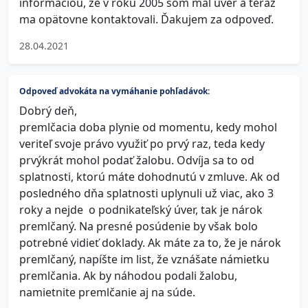
informáciou, že v roku 2005 som mal úver a teraz
ma opätovne kontaktovali. Ďakujem za odpoveď.
28.04.2021
Odpoveď advokáta na vymáhanie pohľadávok:
Dobrý deň,
premlčacia doba plynie od momentu, kedy mohol
veriteľ svoje právo využiť po prvý raz, teda kedy
prvýkrát mohol podať žalobu. Odvíja sa to od
splatnosti, ktorú máte dohodnutú v zmluve. Ak od
posledného dňa splatnosti uplynuli už viac, ako 3
roky a nejde o podnikateľský úver, tak je nárok
premlčaný. Na presné posúdenie by však bolo
potrebné vidieť doklady. Ak máte za to, že je nárok
premlčaný, napíšte im list, že vznášate námietku
premlčania. Ak by náhodou podali žalobu,
namietnite premlčanie aj na súde.