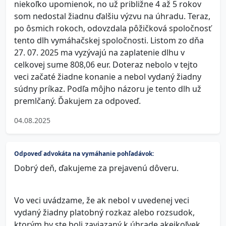
niekoľko upomienok, no už približne 4 až 5 rokov
som nedostal žiadnu ďalšiu výzvu na úhradu. Teraz,
po ôsmich rokoch, odovzdala pôžičková spoločnosť
tento dlh vymáhačskej spoločnosti. Listom zo dňa
27. 07. 2025 ma vyzývajú na zaplatenie dlhu v
celkovej sume 808,06 eur. Doteraz nebolo v tejto
veci začaté žiadne konanie a nebol vydaný žiadny
súdny príkaz. Podľa môjho názoru je tento dlh už
premlčaný. Ďakujem za odpoveď.
04.08.2025
Odpoveď advokáta na vymáhanie pohľadávok:
Dobrý deň, ďakujeme za prejavenú dôveru.
Vo veci uvádzame, že ak nebol v uvedenej veci
vydaný žiadny platobný rozkaz alebo rozsudok,
ktorým by ste boli zaviazaný k úhrade akejkoľvek