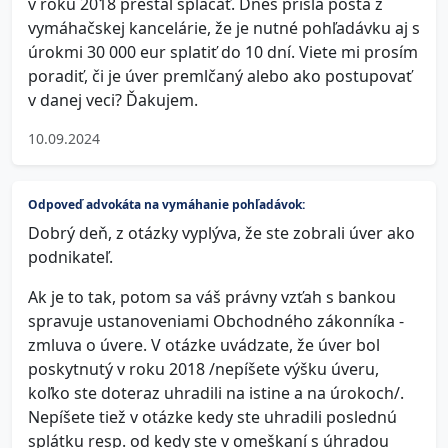
v roku 2018 prestal splácať. Dnes prišla pošta z
vymáhačskej kancelárie, že je nutné pohľadávku aj s
úrokmi 30 000 eur splatiť do 10 dní. Viete mi prosím
poradiť, či je úver premlčaný alebo ako postupovať
v danej veci? Ďakujem.
10.09.2024
Odpoveď advokáta na vymáhanie pohľadávok:
Dobrý deň, z otázky vyplýva, že ste zobrali úver ako
podnikateľ.
Ak je to tak, potom sa váš právny vzťah s bankou
spravuje ustanoveniami Obchodného zákonníka -
zmluva o úvere. V otázke uvádzate, že úver bol
poskytnutý v roku 2018 /nepíšete výšku úveru,
koľko ste doteraz uhradili na istine a na úrokoch/.
Nepíšete tiež v otázke kedy ste uhradili poslednú
splátku resp. od kedy ste v omeškaní s úhradou