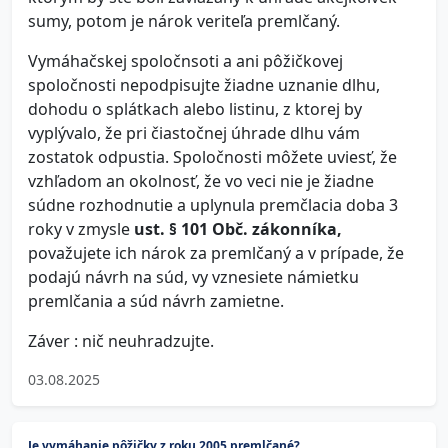
sumy, potom je nárok veriteľa premlčaný.
Vymáhačskej spoločnsoti a ani pôžičkovej
spoločnosti nepodpisujte žiadne uznanie dlhu,
dohodu o splátkach alebo listinu, z ktorej by
vyplývalo, že pri čiastočnej úhrade dlhu vám
zostatok odpustia. Spoločnosti môžete uviesť, že
vzhľadom an okolnosť, že vo veci nie je žiadne
súdne rozhodnutie a uplynula premčlacia doba 3
roky v zmysle
ust. § 101 Obč. zákonníka,
považujete ich nárok za premlčaný a v prípade, že
podajú návrh na súd, vy vznesiete námietku
premlčania a súd návrh zamietne.
Záver : nič neuhradzujte.
03.08.2025
Je vymáhanie pôžičky z roku 2005 premlčané?