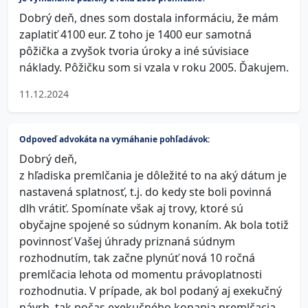
Dobrý deň, dnes som dostala informáciu, že mám
zaplatiť 4100 eur. Z toho je 1400 eur samotná
pôžička a zvyšok tvoria úroky a iné súvisiace
náklady. Pôžičku som si vzala v roku 2005. Ďakujem.
11.12.2024
Odpoveď advokáta na vymáhanie pohľadávok:
Dobrý deň,
z hľadiska premlčania je dôležité to na aký dátum je
nastavená splatnosť, t.j. do kedy ste boli povinná
dlh vrátiť. Spomínate však aj trovy, ktoré sú
obyčajne spojené so súdnym konaním. Ak bola totiž
povinnosť Vašej úhrady priznaná súdnym
rozhodnutím, tak začne plynúť nová 10 ročná
premlčacia lehota od momentu právoplatnosti
rozhodnutia. V prípade, ak bol podaný aj exekučný
návrh, tak počas exekučného konania premlčacia