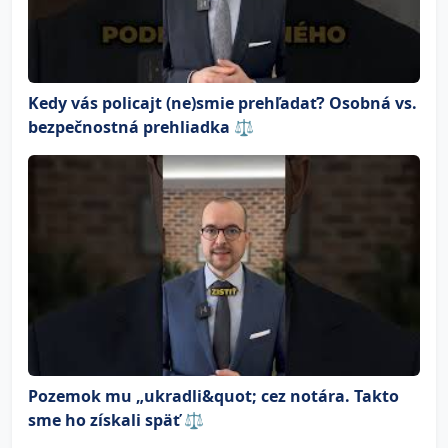
Kedy vás policajt (ne)smie prehľadať? Osobná vs.
bezpečnostná prehliadka ⚖️
Pozemok mu „ukradli&quot; cez notára. Takto
sme ho získali späť ⚖️