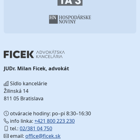
JUDr. Milan Ficek, advokát
Sídlo kancelárie
Žilinská 14
811 05 Bratislava
otváracie hodiny: po–pi 8:30–16:30
info linka:
+421 800 223 230
tel.:
02/381 04 750
email:
office@ficek.sk