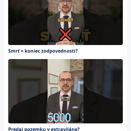
Smrť = koniec zodpovednosti?
Predaj pozemku v extraviláne?