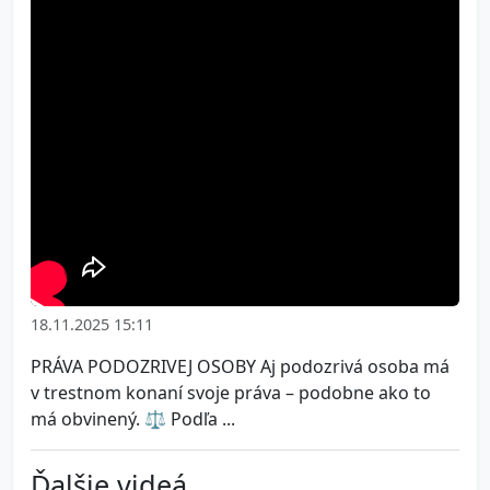
18.11.2025 15:11
PRÁVA PODOZRIVEJ OSOBY Aj podozrivá osoba má
v trestnom konaní svoje práva – podobne ako to
má obvinený. ⚖️ Podľa ...
Ďalšie videá