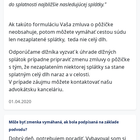
do splatnosti najbližšie nasledujúcej splátky."
Ak takúto formuláciu Vaša zmluva o pôžičke
neobsahuje, potom môžete vymáhať cestou súdu
len nezaplatené splátky, teda nie celý dlh.
Odporúčame dlžníka vyzvať k úhrade dlžných
splátok prípadne pripraviť zmenu zmluvy o pôžičke
s tým, že nezaplatením niektorej splátky sa stane
splatným celý dlh naraz a v celosti.
V prípade záujmu môžete kontaktovať našu
advokátsku kanceláriu.
01.04.2020
Môže byť zmenka vymáhaná, ak bola podpísaná na základe
podvodu?
Dobrý deň, potrebujem poradiť. Vybavoval som si