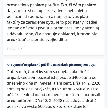
presne tieto peniaze použité. Tzn. či Vám peniaze
dal, aby ste si nakúpili zariadenie bytu alebo
peniazmi disponoval on a namiesto Vás platil
faktúry za zariadenie bytu. Je to podstatný rozdiel
jednak z dôvodu plynutia premlčacej doby alebo aj
z dôvodu toho, či disponuje dokladmi, ktorými vie
preukázať existenciu svojho dlhu.
19.04.2021
Ako vymôcť nesplatenú pôžičku na základe písomnej zmluvy?
Dobrý deň, Chcel by som sa opýtať, ako riešiť
prípad, keď som požičal istej osobe 3400 eur a do
dnešného dňa mi nevrátila ani cent. Dňa 14. 2. 2020
som jej požičal prvýkrát, a to sumou 2600 eur. Táto
pôžička je dokladaná zmluvou, ktorú sme podpísali
pred notárom. Dňa 18. 2. 2020 nasledovala druhá
pôžička vo výške 800 eur, o ktorej existuje len