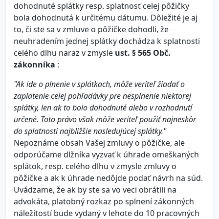
dohodnuté splátky resp. splatnosť celej pôžičky
bola dohodnutá k určitému dátumu. Dôležité je aj
to, či ste sa v zmluve o pôžičke dohodli, že
neuhradením jednej splátky dochádza k splatnosti
celého dlhu naraz v zmysle
ust. § 565 Obč.
zákonníka
:
"Ak ide o plnenie v splátkach, môže veriteľ žiadať o
zaplatenie celej pohľadávky pre nesplnenie niektorej
splátky, len ak to bolo dohodnuté alebo v rozhodnutí
určené. Toto právo však môže veriteľ použiť najneskôr
do splatnosti najbližšie nasledujúcej splátky."
Nepoznáme obsah Vašej zmluvy o pôžičke, ale
odporúčame dlžníka vyzvať k úhrade omeškaných
splátok, resp. celého dlhu v zmysle zmluvy o
pôžičke a ak k úhrade nedôjde podať návrh na súd.
Uvádzame, že ak by ste sa vo veci obrátili na
advokáta, platobný rozkaz po splnení zákonných
náležitostí bude vydaný v lehote do 10 pracovných