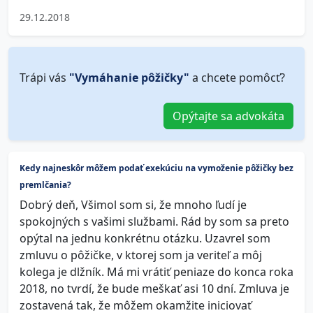
29.12.2018
Trápi vás
"Vymáhanie pôžičky"
a chcete pomôcť?
Opýtajte sa advokáta
Kedy najneskôr môžem podať exekúciu na vymoženie pôžičky bez
premlčania?
Dobrý deň, Všimol som si, že mnoho ľudí je
spokojných s vašimi službami. Rád by som sa preto
opýtal na jednu konkrétnu otázku. Uzavrel som
zmluvu o pôžičke, v ktorej som ja veriteľ a môj
kolega je dlžník. Má mi vrátiť peniaze do konca roka
2018, no tvrdí, že bude meškať asi 10 dní. Zmluva je
zostavená tak, že môžem okamžite iniciovať