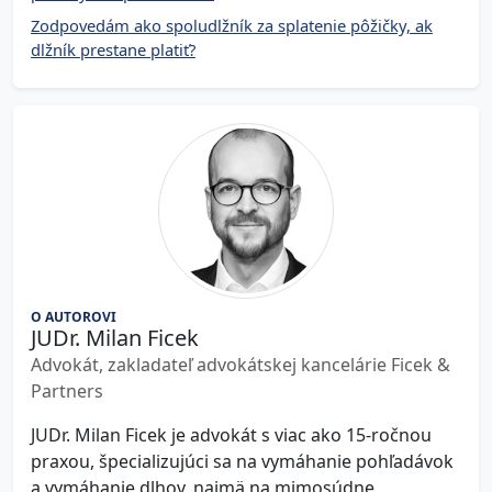
Zodpovedám ako spoludlžník za splatenie pôžičky, ak
dlžník prestane platiť?
O AUTOROVI
JUDr. Milan Ficek
Advokát, zakladateľ advokátskej kancelárie Ficek &
Partners
JUDr. Milan Ficek je advokát s viac ako 15-ročnou
praxou, špecializujúci sa na vymáhanie pohľadávok
a vymáhanie dlhov, najmä na mimosúdne