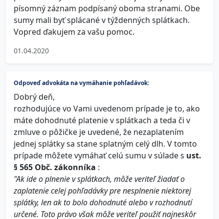
písomný záznam podpísaný oboma stranami. Obe
sumy mali byť splácané v týždenných splátkach.
Vopred ďakujem za vašu pomoc.
01.04.2020
Odpoveď advokáta na vymáhanie pohľadávok:
Dobrý deň,
rozhodujúce vo Vami uvedenom prípade je to, ako
máte dohodnuté platenie v splátkach a teda či v
zmluve o pôžičke je uvedené, že nezaplatením
jednej splátky sa stane splatným celý dlh. V tomto
prípade môžete vymáhať celú sumu v súlade s
ust.
§ 565 Obč. zákonníka
:
"Ak ide o plnenie v splátkach, môže veriteľ žiadať o
zaplatenie celej pohľadávky pre nesplnenie niektorej
splátky, len ak to bolo dohodnuté alebo v rozhodnutí
určené. Toto právo však môže veriteľ použiť najneskôr