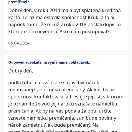
premlčaný?
Dobrý deň, v roku 2014 mala byť splatená kreditná
karta. Teraz ma oslovila spoločnosť Kruk, a to aj
napriek tomu, že mi už v roku 2018 poslali dopis, o
ktorom som nevedela. Ako mám postupovať?
05.04.2024
Odpoveď advokáta na vymáhanie pohľadávok:
Dobrý deň,
podľa toho, čo uvádzate sa javí byť nárok
menovanej spoločnosti premlčaný. Ak Vás teraz
spoločnosť kontaktovala, adresujte jej list, v ktorom
je oznámite že voči jej nároku vznášate námietku
premlčania. Ak by na Vás podala žalobu, určite
vzneste námietku premlčania, súd bude povinný
nárok zamietnuť, ak bude premlčaný. Na