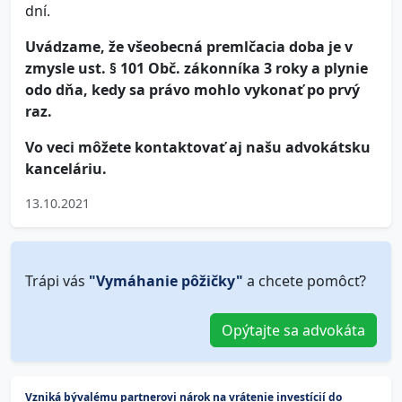
dní.
Uvádzame, že všeobecná premlčacia doba je v
zmysle ust. § 101 Obč. zákonníka 3 roky a plynie
odo dňa, kedy sa právo mohlo vykonať po prvý
raz.
Vo veci môžete kontaktovať aj našu advokátsku
kanceláriu.
13.10.2021
Trápi vás
"Vymáhanie pôžičky"
a chcete pomôcť?
Opýtajte sa advokáta
Vzniká bývalému partnerovi nárok na vrátenie investícií do