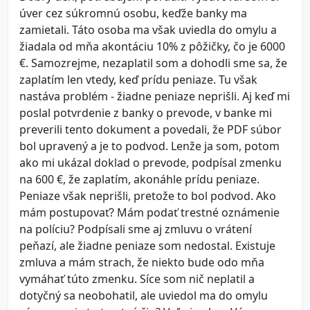
úver cez súkromnú osobu, keďže banky ma
zamietali. Táto osoba ma však uviedla do omylu a
žiadala od mňa akontáciu 10% z pôžičky, čo je 6000
€. Samozrejme, nezaplatil som a dohodli sme sa, že
zaplatím len vtedy, keď prídu peniaze. Tu však
nastáva problém - žiadne peniaze neprišli. Aj keď mi
poslal potvrdenie z banky o prevode, v banke mi
preverili tento dokument a povedali, že PDF súbor
bol upravený a je to podvod. Lenže ja som, potom
ako mi ukázal doklad o prevode, podpísal zmenku
na 600 €, že zaplatím, akonáhle prídu peniaze.
Peniaze však neprišli, pretože to bol podvod. Ako
mám postupovať? Mám podať trestné oznámenie
na políciu? Podpísali sme aj zmluvu o vrátení
peňazí, ale žiadne peniaze som nedostal. Existuje
zmluva a mám strach, že niekto bude odo mňa
vymáhať túto zmenku. Síce som nič neplatil a
dotyčný sa neobohatil, ale uviedol ma do omylu