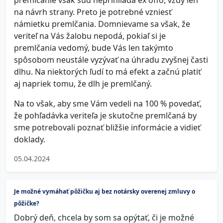
premlčanie však súd neprihliada ex offo, vždy len
na návrh strany. Preto je potrebné vzniesť
námietku premlčania. Domnievame sa však, že
veriteľ na Vás žalobu nepodá, pokiaľ si je
premlčania vedomý, bude Vás len takýmto
spôsobom neustále vyzývať na úhradu zvyšnej časti
dlhu. Na niektorých ľudí to má efekt a začnú platiť
aj napriek tomu, že dlh je premlčaný.
Na to však, aby sme Vám vedeli na 100 % povedať,
že pohľadávka veriteľa je skutočne premlčaná by
sme potrebovali poznať bližšie informácie a vidieť
doklady.
05.04.2024
Je možné vymáhať pôžičku aj bez notársky overenej zmluvy o
pôžičke?
Dobrý deň, chcela by som sa opýtať, či je možné