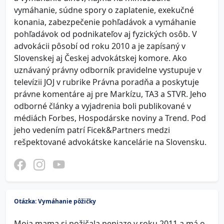
vymáhanie, súdne spory o zaplatenie, exekučné
konania, zabezpečenie pohľadávok a vymáhanie
pohľadávok od podnikateľov aj fyzických osôb. V
advokácii pôsobí od roku 2010 a je zapísaný v
Slovenskej aj Českej advokátskej komore. Ako
uznávaný právny odborník pravidelne vystupuje v
televízii JOJ v rubrike Právna poradňa a poskytuje
právne komentáre aj pre Markízu, TA3 a STVR. Jeho
odborné články a vyjadrenia boli publikované v
médiách Forbes, Hospodárske noviny a Trend. Pod
jeho vedením patrí Ficek&Partners medzi
rešpektované advokátske kancelárie na Slovensku.
Otázka: Vymáhanie pôžičky
Moja mama si požičala peniaze v roku 2011 a má o