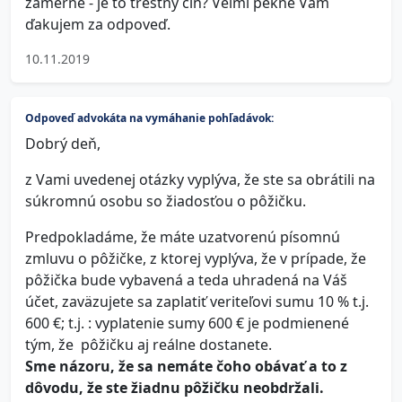
zámerne - je to trestný čin? Veľmi pekne Vám
ďakujem za odpoveď.
10.11.2019
Odpoveď advokáta na vymáhanie pohľadávok:
Dobrý deň,
z Vami uvedenej otázky vyplýva, že ste sa obrátili na
súkromnú osobu so žiadosťou o pôžičku.
Predpokladáme, že máte uzatvorenú písomnú
zmluvu o pôžičke, z ktorej vyplýva, že v prípade, že
pôžička bude vybavená a teda uhradená na Váš
účet, zaväzujete sa zaplatiť veriteľovi sumu 10 % t.j.
600 €; t.j. : vyplatenie sumy 600 € je podmienené
tým, že pôžičku aj reálne dostanete.
Sme názoru, že sa nemáte čoho obávať a to z
dôvodu, že ste žiadnu pôžičku neobdržali.