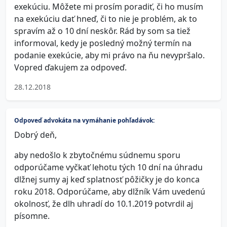
exekúciu. Môžete mi prosím poradiť, či ho musím
na exekúciu dať hneď, či to nie je problém, ak to
spravím až o 10 dní neskôr. Rád by som sa tiež
informoval, kedy je posledný možný termín na
podanie exekúcie, aby mi právo na ňu nevypršalo.
Vopred ďakujem za odpoveď.
28.12.2018
Odpoveď advokáta na vymáhanie pohľadávok:
Dobrý deň,
aby nedošlo k zbytočnému súdnemu sporu
odporúčame vyčkať lehotu tých 10 dní na úhradu
dlžnej sumy aj keď splatnosť pôžičky je do konca
roku 2018. Odporúčame, aby dlžník Vám uvedenú
okolnosť, že dlh uhradí do 10.1.2019 potvrdil aj
písomne.