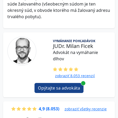
súde žalovaného (všeobecným súdom je ten
okresný súd, v obvode ktorého má žalovaný adresu
trvalého pobytu).
VYMÁHANIE POHĽADÁVOK
JUDr. Milan Ficek
Advokát na vymáhanie
dlhov
zobraziť 8.053 recenzií
Opýtajte sa advokáta
4,9 (8.053)
zobraziť všetky recenzie