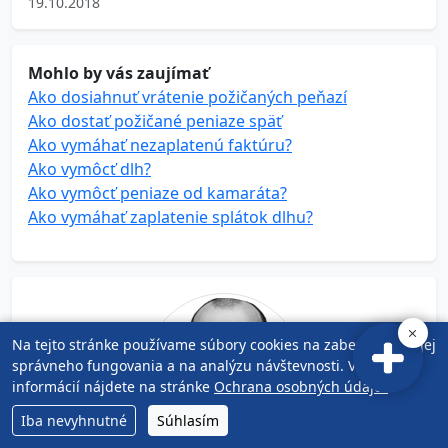
19.10.2018
Mohlo by vás zaujímať
Ako dosiahnuť vrátenie požičaných peňazí
Ako dostať požičané peniaze späť
Ako vymáhať nezaplatenú faktúru?
Ako vymôcť dlh?
Ako vymôcť peniaze od kamaráta?
Ako vymáhať zaplatenie splátok dlhu?
Na tejto stránke používame súbory cookies na zabezpečenie jej
správneho fungovania a na analýzu návštevnosti. Viac
informácií nájdete na stránke
Ochrana osobných údajov
.
Iba nevyhnutné
Súhlasím