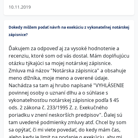
10.11.2019
Dokedy môžem podať návrh na exekúciu z vykonateľnej notárskej
zápisnice?
Ďakujem za odpoveď aj za vysoké hodnotenie a
recenziu, ktoré som od vás dostal. Mám doplňujúcu
otázku týkajúci sa mojej notárskej zápisnice.
Zmluva má názov "Notárska zápisnica" a obsahuje
meno dlžníka, moje meno a overené údaje.
Nachádza sa tam aj hrubo napísané "VYHLÁSENIE
povinnej osoby o uznaní dlhu a o súhlase s
vykonateľnosťou notárskej zápisnice podľa § 45
ods. 2 zákona č. 233/1995 Z. z. Exekučného
poriadku v znení neskorších predpisov". Ďalej sú
tam uvedené podmienky zmluvy atď. Chcel by som
sa opýtať, či mi viete povedať, do kedy mám čas,
alebo kedy je limit na podanie o exekúciu, aby mi