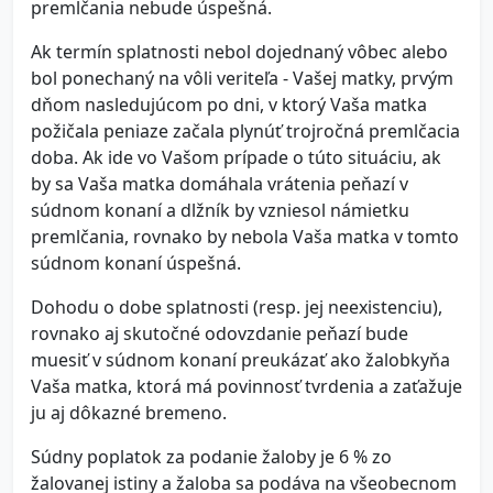
premlčania nebude úspešná.
Ak termín splatnosti nebol dojednaný vôbec alebo
bol ponechaný na vôli veriteľa - Vašej matky, prvým
dňom nasledujúcom po dni, v ktorý Vaša matka
požičala peniaze začala plynúť trojročná premlčacia
doba. Ak ide vo Vašom prípade o túto situáciu, ak
by sa Vaša matka domáhala vrátenia peňazí v
súdnom konaní a dlžník by vzniesol námietku
premlčania, rovnako by nebola Vaša matka v tomto
súdnom konaní úspešná.
Dohodu o dobe splatnosti (resp. jej neexistenciu),
rovnako aj skutočné odovzdanie peňazí bude
muesiť v súdnom konaní preukázať ako žalobkyňa
Vaša matka, ktorá má povinnosť tvrdenia a zaťažuje
ju aj dôkazné bremeno.
Súdny poplatok za podanie žaloby je 6 % zo
žalovanej istiny a žaloba sa podáva na všeobecnom