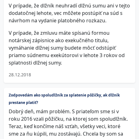
V prípade, že dlžník neuhradí dlžnú sumu ani v tejto
dodatočnej lehote, vec môžete postúpiť na súd s
návrhom na vydanie platobného rozkazu.
V prípade, že zmluvu máte spísanú formou
notárskej zápisnice ako exekučného titulu,
vymáhanie dlžnej sumy budete môcť odstúpiť
priamo súdnemu exekútorovi v lehote 3 rokov od
splatnosti dlžnej sumy.
28.12.2018
Zodpovedám ako spoludlžník za splatenie pôžičky, ak dlžník
prestane platiť?
Dobrý deň, mám problém. S priateľom sme si v
roku 2016 vzali pôžičku, na ktorej som spoludlžník.
Teraz, keď končíme náš vzťah, všetky veci, ktoré
sme za ňu kúpili, mu zostávajú. Chcela by som sa