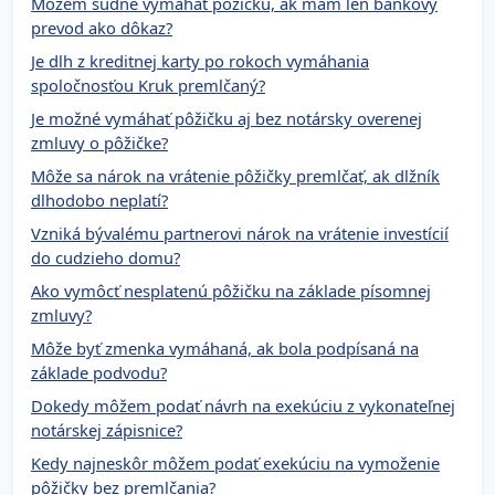
Môžem súdne vymáhať pôžičku, ak mám len bankový
prevod ako dôkaz?
Je dlh z kreditnej karty po rokoch vymáhania
spoločnosťou Kruk premlčaný?
Je možné vymáhať pôžičku aj bez notársky overenej
zmluvy o pôžičke?
Môže sa nárok na vrátenie pôžičky premlčať, ak dlžník
dlhodobo neplatí?
Vzniká bývalému partnerovi nárok na vrátenie investícií
do cudzieho domu?
Ako vymôcť nesplatenú pôžičku na základe písomnej
zmluvy?
Môže byť zmenka vymáhaná, ak bola podpísaná na
základe podvodu?
Dokedy môžem podať návrh na exekúciu z vykonateľnej
notárskej zápisnice?
Kedy najneskôr môžem podať exekúciu na vymoženie
pôžičky bez premlčania?