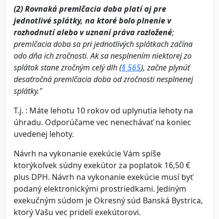
(2) Rovnaká premlčacia doba platí aj pre
jednotlivé splátky, na ktoré bolo plnenie v
rozhodnutí alebo v uznaní práva rozložené
;
premlčacia doba sa pri jednotlivých splátkach začína
odo dňa ich zročnosti. Ak sa nesplnením niektorej zo
splátok stane zročným celý dlh (
§ 565
), začne plynúť
desaťročná premlčacia doba od zročnosti nesplnenej
splátky."
T.j. : Máte lehotu 10 rokov od uplynutia lehoty na
úhradu. Odporúčame vec nenechávať na koniec
uvedenej lehoty.
Návrh na vykonanie exekúcie Vám spíše
ktorýkoľvek súdny exekútor za poplatok 16,50 €
plus DPH. Návrh na vykonanie exekúcie musí byť
podaný elektronickými prostriedkami. Jediným
exekučným súdom je Okresný súd Banská Bystrica,
ktorý Vašu vec pridelí exekútorovi.