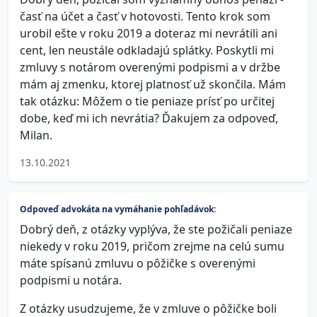
časť na účet a časť v hotovosti. Tento krok som
urobil ešte v roku 2019 a doteraz mi nevrátili ani
cent, len neustále odkladajú splátky. Poskytli mi
zmluvy s notárom overenými podpismi a v držbe
mám aj zmenku, ktorej platnosť už skončila. Mám
tak otázku: Môžem o tie peniaze prísť po určitej
dobe, keď mi ich nevrátia? Ďakujem za odpoveď,
Milan.
13.10.2021
Odpoveď advokáta na vymáhanie pohľadávok:
Dobrý deň, z otázky vyplýva, že ste požičali peniaze
niekedy v roku 2019, pričom zrejme na celú sumu
máte spísanú zmluvu o pôžičke s overenými
podpismi u notára.
Z otázky usudzujeme, že v zmluve o pôžičke boli