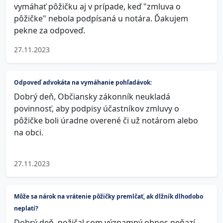
vymáhať pôžičku aj v prípade, keď "zmluva o
pôžičke" nebola podpísaná u notára. Ďakujem
pekne za odpoveď.
27.11.2023
Odpoveď advokáta na vymáhanie pohľadávok:
Dobrý deň, Občiansky zákonník neukladá
povinnosť, aby podpisy účastníkov zmluvy o
pôžičke boli úradne overené či už notárom alebo
na obci.
27.11.2023
Môže sa nárok na vrátenie pôžičky premlčať, ak dlžník dlhodobo
neplatí?
Dobrý deň, požičal som významný obnos peňazí -