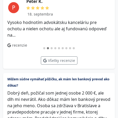
P e t e r K.
18. septembra
Vysoko hodnotím advokátsku kanceláriu pre
V
ochotu a nielen ochotu ale aj fundovanú odpoveď
na...
recenzie
Všetky recenzie
Môžem súdne vymáhať pôžičku, ak mám len bankový prevod ako
dôkaz?
Dobrý deň, požičal som jednej osobe 2 000 €, ale
dlh mi nevrátil. Ako dôkaz mám len bankový prevod
na jeho meno. Osoba sa zdržiava v Bratislave a
pravdepodobne pracuje v jednej firme, ktorej