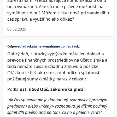
adresu mám. Predchádzajúca komunikácia o dlhu
bola vymazaná. Aké sú moje právne možnosti na
vymáhanie dlhu? Môžem získať nové priznanie dlhu
cez správu a využiť ho ako dôkaz?
08.02.2025
Odpoveď advokáta na vymáhanie pohľadávok:
Dobrý deň, z otázky vyplýva že máte len doklad o
prevode finančných prostriedkov na účet dlžníka a
teda nemáte spísanú žiadnu zmluvu o pôžičke.
Otázkou je tiež ako ste sa dohodli na splatnosti
požičanej sumy /splátky, naraz v celosti/.
Podľa
ust. § 563 Obč. zákonníka platí :
"Ak čas splnenia nie je dohodnutý, ustanovený právnym
predpisom alebo určený v rozhodnutí, je dlžník povinný
splniť dlh prvého dňa po tom, čo ho o plnenie veriteľ