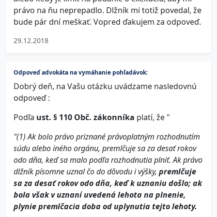
právo na ňu neprepadlo. Dlžník mi totiž povedal, že
bude pár dní meškať. Vopred ďakujem za odpoveď.
29.12.2018
Odpoveď advokáta na vymáhanie pohľadávok:
Dobrý deň, na Vašu otázku uvádzame nasledovnú
odpoveď :
Podľa
ust. § 110 Obč. zákonníka
platí, že "
"(1) Ak bolo právo priznané právoplatným rozhodnutím
súdu alebo iného orgánu, premlčuje sa za desať rokov
odo dňa, keď sa malo podľa rozhodnutia plniť. Ak právo
dlžník písomne uznal čo do dôvodu i výšky,
premlčuje
sa za desať rokov odo dňa, keď k uznaniu došlo; ak
bola však v uznaní uvedená lehota na plnenie,
plynie premlčacia doba od uplynutia tejto lehoty.