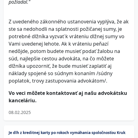
požiadal."
Z uvedeného zákonného ustanovenia vyplýva, že ak
ste sa nedohodli na splatnosti požičanej sumy, je
potrebné dlžníka vyzvať k vráteniu dlžnej sumy vo
Vami uvedenej lehote. Ak k vráteniu peňazí
nedôjde, potom budete musieť podať žalobu na
súd, najlepšie cestou advokáta, na čo môžete
dlžníka upozorniť, že bude musieť zaplatiť aj
náklady spojené so súdnym konaním /súdny
poplatok, trovy zastupovania advokátom/.
Vo veci môžete kontaktovať aj našu advokátsku
kanceláriu.
08.02.2025
Je dlh z kreditnej karty po rokoch vymáhania spoločnosťou Kruk