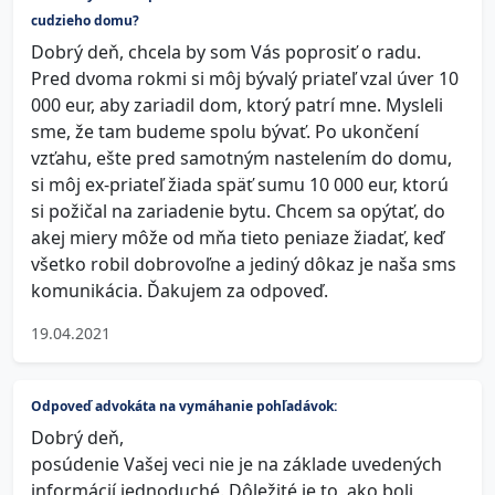
cudzieho domu?
Dobrý deň, chcela by som Vás poprosiť o radu.
Pred dvoma rokmi si môj bývalý priateľ vzal úver 10
000 eur, aby zariadil dom, ktorý patrí mne. Mysleli
sme, že tam budeme spolu bývať. Po ukončení
vzťahu, ešte pred samotným nastelením do domu,
si môj ex-priateľ žiada späť sumu 10 000 eur, ktorú
si požičal na zariadenie bytu. Chcem sa opýtať, do
akej miery môže od mňa tieto peniaze žiadať, keď
všetko robil dobrovoľne a jediný dôkaz je naša sms
komunikácia. Ďakujem za odpoveď.
19.04.2021
Odpoveď advokáta na vymáhanie pohľadávok:
Dobrý deň,
posúdenie Vašej veci nie je na základe uvedených
informácií jednoduché. Dôležité je to, ako boli