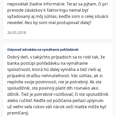
neposielali žiadne informácie. Teraz sa pýtam, či pri
prevode záväzkov k faktoringu nemal byť
vyžadovaný aj môj súhlas, keďže som o celej situácii
nevedel. Ako by som mal postupovať ďalej?
26.05.2018
Odpoveď advokáta na vymáhanie pohľadávok:
Dobrý deň, v takýchto prípadoch sa to robí tak, že
banka postúpi pohľadávku na vymáhanie
spoločnosti, ktorá ho ďalej vymáha a tiež rieši aj
prípadnú dražbu nehnuteľnosti. Vás súhlas, ak si
neplníte svoje povinnosti, nie je potrebný. Ak ste
spoludlžník, ste povinný platiť dlh rovnako ako
dlžník. Tiež je potrebné rozlišovať, či ste spoludlžník
alebo ručiteľ. Keďže od požičania peňazí uplynulo
už veľmi veľa rokov váš nárok voči matke môže byť
premlčaný.