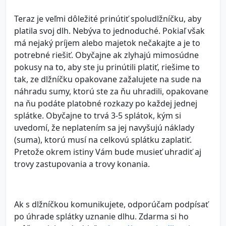
Teraz je veľmi dôležité prinútiť spoludlžníčku, aby
platila svoj dlh. Nebýva to jednoduché. Pokiaľ však
má nejaký príjem alebo majetok nečakajte a je to
potrebné riešiť. Obyčajne ak zlyhajú mimosúdne
pokusy na to, aby ste ju prinútili platiť, riešime to
tak, ze dlžníčku opakovane zažalujete na sude na
náhradu sumy, ktorú ste za ňu uhradili, opakovane
na ňu podáte platobné rozkazy po každej jednej
splátke. Obyčajne to trvá 3-5 splátok, kým si
uvedomí, že neplatením sa jej navyšujú náklady
(suma), ktorú musí na celkovú splátku zaplatiť.
Pretože okrem istiny Vám bude musieť uhradiť aj
trovy zastupovania a trovy konania.
Ak s dlžníčkou komunikujete, odporúčam podpísať
po úhrade splátky uznanie dlhu. Zdarma si ho