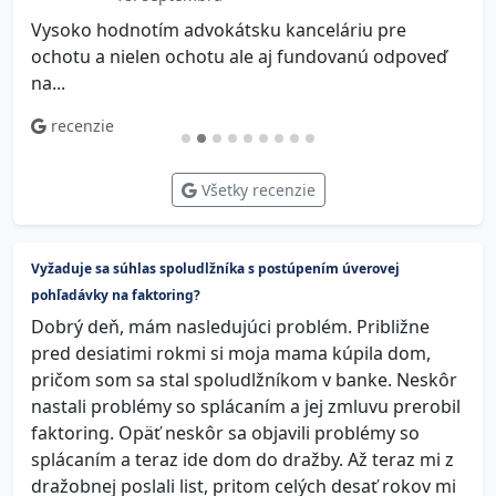
Vysoko hodnotím advokátsku kanceláriu pre
V
ochotu a nielen ochotu ale aj fundovanú odpoveď
na...
recenzie
Všetky recenzie
Vyžaduje sa súhlas spoludlžníka s postúpením úverovej
pohľadávky na faktoring?
Dobrý deň, mám nasledujúci problém. Približne
pred desiatimi rokmi si moja mama kúpila dom,
pričom som sa stal spoludlžníkom v banke. Neskôr
nastali problémy so splácaním a jej zmluvu prerobil
faktoring. Opäť neskôr sa objavili problémy so
splácaním a teraz ide dom do dražby. Až teraz mi z
dražobnej poslali list, pritom celých desať rokov mi