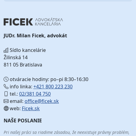
JUDr. Milan Ficek, advokát
Sídlo kancelárie
Žilinská 14
811 05 Bratislava
otváracie hodiny: po–pi 8:30–16:30
info linka:
+421 800 223 230
tel.:
02/381 04 750
email:
office@ficek.sk
web:
Ficek.sk
NAŠE POSLANIE
Pri našej práci sa riadime zásadou, že neexistuje právny problém,