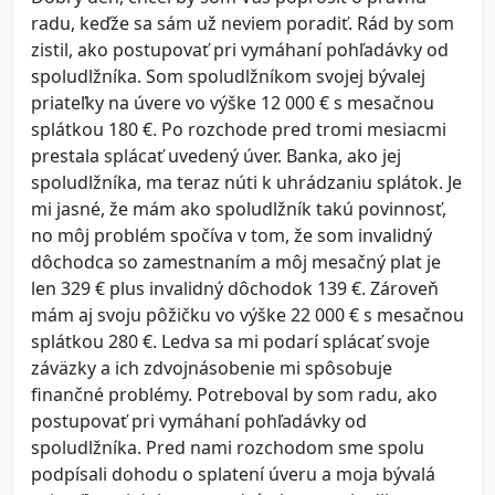
radu, keďže sa sám už neviem poradiť. Rád by som
zistil, ako postupovať pri vymáhaní pohľadávky od
spoludlžníka. Som spoludlžníkom svojej bývalej
priateľky na úvere vo výške 12 000 € s mesačnou
splátkou 180 €. Po rozchode pred tromi mesiacmi
prestala splácať uvedený úver. Banka, ako jej
spoludlžníka, ma teraz núti k uhrádzaniu splátok. Je
mi jasné, že mám ako spoludlžník takú povinnosť,
no môj problém spočíva v tom, že som invalidný
dôchodca so zamestnaním a môj mesačný plat je
len 329 € plus invalidný dôchodok 139 €. Zároveň
mám aj svoju pôžičku vo výške 22 000 € s mesačnou
splátkou 280 €. Ledva sa mi podarí splácať svoje
záväzky a ich zdvojnásobenie mi spôsobuje
finančné problémy. Potreboval by som radu, ako
postupovať pri vymáhaní pohľadávky od
spoludlžníka. Pred nami rozchodom sme spolu
podpísali dohodu o splatení úveru a moja bývalá