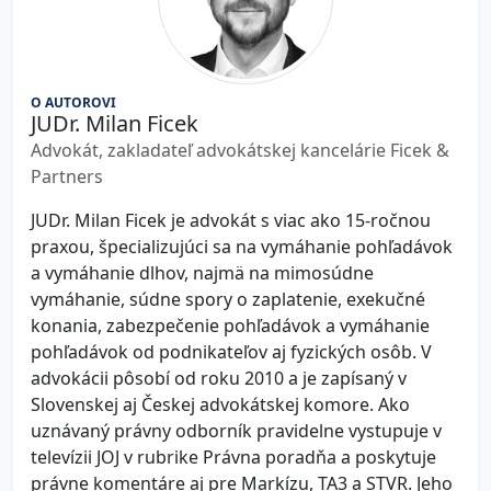
O AUTOROVI
JUDr. Milan Ficek
Advokát, zakladateľ advokátskej kancelárie Ficek &
Partners
JUDr. Milan Ficek je advokát s viac ako 15-ročnou
praxou, špecializujúci sa na vymáhanie pohľadávok
a vymáhanie dlhov, najmä na mimosúdne
vymáhanie, súdne spory o zaplatenie, exekučné
konania, zabezpečenie pohľadávok a vymáhanie
pohľadávok od podnikateľov aj fyzických osôb. V
advokácii pôsobí od roku 2010 a je zapísaný v
Slovenskej aj Českej advokátskej komore. Ako
uznávaný právny odborník pravidelne vystupuje v
televízii JOJ v rubrike Právna poradňa a poskytuje
právne komentáre aj pre Markízu, TA3 a STVR. Jeho