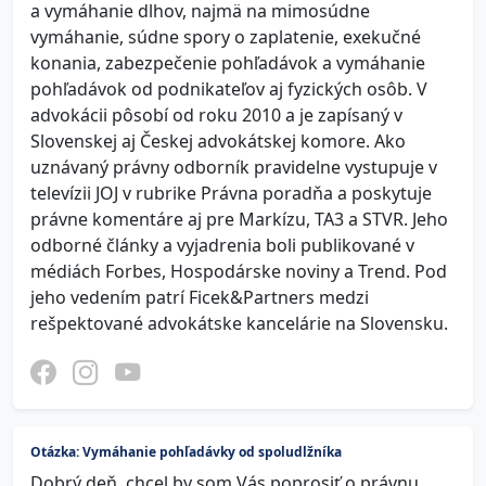
a vymáhanie dlhov, najmä na mimosúdne
vymáhanie, súdne spory o zaplatenie, exekučné
konania, zabezpečenie pohľadávok a vymáhanie
pohľadávok od podnikateľov aj fyzických osôb. V
advokácii pôsobí od roku 2010 a je zapísaný v
Slovenskej aj Českej advokátskej komore. Ako
uznávaný právny odborník pravidelne vystupuje v
televízii JOJ v rubrike Právna poradňa a poskytuje
právne komentáre aj pre Markízu, TA3 a STVR. Jeho
odborné články a vyjadrenia boli publikované v
médiách Forbes, Hospodárske noviny a Trend. Pod
jeho vedením patrí Ficek&Partners medzi
rešpektované advokátske kancelárie na Slovensku.
Otázka: Vymáhanie pohľadávky od spoludlžníka
Dobrý deň, chcel by som Vás poprosiť o právnu