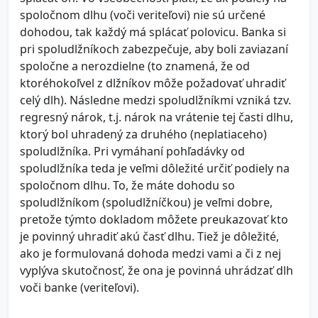
spoločnom dlhu (voči veriteľovi) nie sú určené
dohodou, tak každý má splácať polovicu. Banka si
pri spoludlžníkoch zabezpečuje, aby boli zaviazaní
spoločne a nerozdielne (to znamená, že od
ktoréhokoľvel z dlžníkov môže požadovať uhradiť
celý dlh). Následne medzi spoludlžníkmi vzniká tzv.
regresný nárok, t.j. nárok na vrátenie tej časti dlhu,
ktorý bol uhradený za druhého (neplatiaceho)
spoludlžníka. Pri vymáhaní pohľadávky od
spoludlžníka teda je veľmi dôležité určiť podiely na
spoločnom dlhu. To, že máte dohodu so
spoludlžníkom (spoludlžníčkou) je veľmi dobre,
pretože týmto dokladom môžete preukazovať kto
je povinný uhradiť akú časť dlhu. Tiež je dôležité,
ako je formulovaná dohoda medzi vami a či z nej
vyplýva skutočnosť, že ona je povinná uhrádzať dlh
voči banke (veriteľovi).