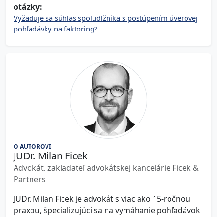
otázky:
Vyžaduje sa súhlas spoludlžníka s postúpením úverovej
pohľadávky na faktoring?
O AUTOROVI
JUDr. Milan Ficek
Advokát, zakladateľ advokátskej kancelárie Ficek &
Partners
JUDr. Milan Ficek je advokát s viac ako 15-ročnou
praxou, špecializujúci sa na vymáhanie pohľadávok