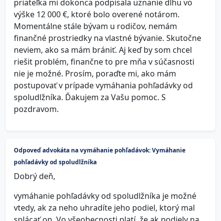
priateľka mi dokonca podpísala uznanie dlhu vo
výške 12 000 €, ktoré bolo overené notárom.
Momentálne stále bývam u rodičov, nemám
finančné prostriedky na vlastné bývanie. Skutočne
neviem, ako sa mám brániť. Aj keď by som chcel
riešit problém, finančne to pre mňa v súčasnosti
nie je možné. Prosím, poraďte mi, ako mám
postupovať v prípade vymáhania pohľadávky od
spoludlžníka. Ďakujem za Vašu pomoc. S
pozdravom.
Odpoveď advokáta na vymáhanie pohľadávok: Vymáhanie
pohľadávky od spoludlžníka
Dobrý deň,
vymáhanie pohľadávky od spoludlžníka je možné
vtedy, ak za neho uhradíte jeho podiel, ktorý mal
splácať on. Vo všeobecnosti platí, že ak podiely na