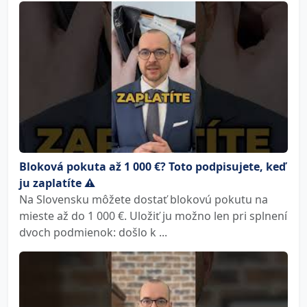
Bloková pokuta až 1 000 €? Toto podpisujete, keď
ju zaplatíte ⚠️
Na Slovensku môžete dostať blokovú pokutu na
mieste až do 1 000 €. Uložiť ju možno len pri splnení
dvoch podmienok: došlo k ...