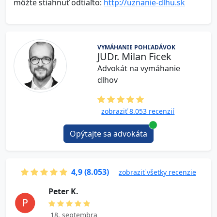
môžte stiahnuť odtiaľto:
http://uznanie-dlhu.sk
VYMÁHANIE POHĽADÁVOK
JUDr. Milan Ficek
Advokát na vymáhanie
dlhov
zobraziť 8.053 recenzií
Opýtajte sa advokáta
4,9 (8.053)
zobraziť všetky recenzie
P e t e r K.
18. septembra