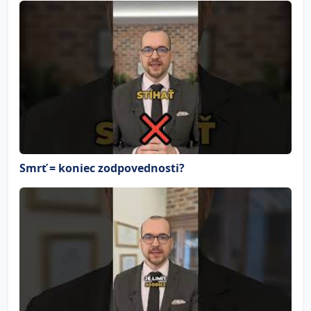
Smrť = koniec zodpovednosti?