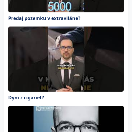
Predaj pozemku v extraviláne?
Dym z cigariet?