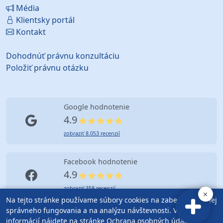
Média
Klientsky portál
Kontakt
Dohodnúť právnu konzultáciu
Položiť právnu otázku
Google hodnotenie
4.9
zobraziť 8.053 recenzií
Facebook hodnotenie
4.9
zobraziť 358 recenzií
Na tejto stránke používame súbory cookies na zabezpečenie jej
správneho fungovania a na analýzu návštevnosti. Viac
informácií nájdete na stránke
Ochrana osobných údajov
.
© Copyright (2010-2026) Advokátska kancelária Bratislava |