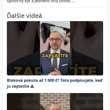
spoločný byt a jedného dňa zistíte, ...
Ďalšie videá
Bloková pokuta až 1 000 €? Toto podpisujete, keď
ju zaplatíte ⚠️