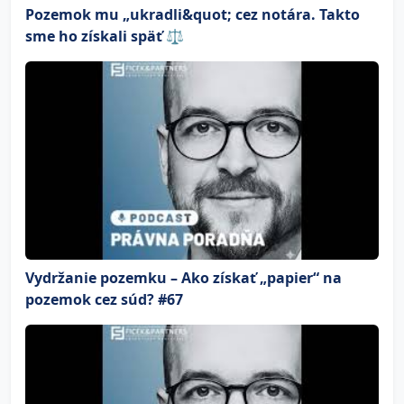
Pozemok mu „ukradli&quot; cez notára. Takto
sme ho získali späť ⚖️
Vydržanie pozemku – Ako získať „papier“ na
pozemok cez súd? #67