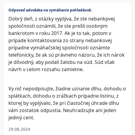
Odpoveď advokáta na vymáhanie pohľadávok:
Dobrý deň, z otázky vyplýva, že ste nebankpvej
spoločnosti oznámili, že ste prešli osobným
bankrotom v roku 2017. Ak je to tak, potom v
prípade komtaktovania zo strany nebankovej
prípadne vymáhačsklej spoločnsoti oznámte
telefonicky, že ak sú právneho názoru, že ich nárok
je dôvodný, aby podali žalobu na súd. Súd však
návrh v celom rozsahu zamietne.
Vy nič nepodpisujte, žiadne uznanie dlhu, dohodu o
splátkach, dohodu o zrážkach prípadne listinu, z
ktorej by vyplývalo, že pri čiastočnej úhrade dlhu
vám zostatok odpustia. Neuhradzujte ani jeden
jediný cent.
29.08.2024