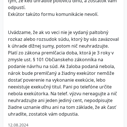
tým, že keď uhradíte polovicu dlhu, a zostatok vám
odpustí.
Exkútor takúto formu komunikácie nevolí.
Uvádzame, že ak vo veci nie je vydaný paltobný
rozkaz alebo rozsudok súdu, ktorý by vás zaväzoval
k úhrade dlžnej sumy, potom nič neuhradzujte.
Platí zo zákona premlčacia doba, ktorá je 3 roky v
zmysle ust. § 101 Občianskeho zákonníka na
podanie návrhu na súd. Ak žaloba podaná nebola,
nárok bude premlčaný a žiadny exekútor nemôže
dostať poverenie na vykonanie exekúcie, lebo
neexistuje exekučný titul. Pani po telefóne určite
nebola exekútorka. Na telef. výzvu nereagujte a nič
neuhradzujte ani jeden jediný cent, nepodpisujte
žiadne uznanie dlhu ani na tom základe, že ak časť
uhradíte, zostatok vám odpustia.
12.08.2024