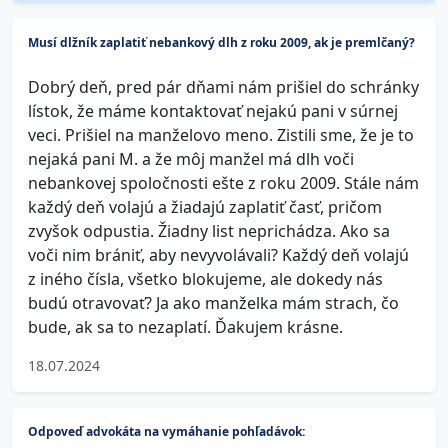
Musí dlžník zaplatiť nebankový dlh z roku 2009, ak je premlčaný?
Dobrý deň, pred pár dňami nám prišiel do schránky
lístok, že máme kontaktovať nejakú pani v súrnej
veci. Prišiel na manželovo meno. Zistili sme, že je to
nejaká pani M. a že môj manžel má dlh voči
nebankovej spoločnosti ešte z roku 2009. Stále nám
každý deň volajú a žiadajú zaplatiť časť, pričom
zvyšok odpustia. Žiadny list neprichádza. Ako sa
voči nim brániť, aby nevyvolávali? Každý deň volajú
z iného čísla, všetko blokujeme, ale dokedy nás
budú otravovať? Ja ako manželka mám strach, čo
bude, ak sa to nezaplatí. Ďakujem krásne.
18.07.2024
Odpoveď advokáta na vymáhanie pohľadávok: