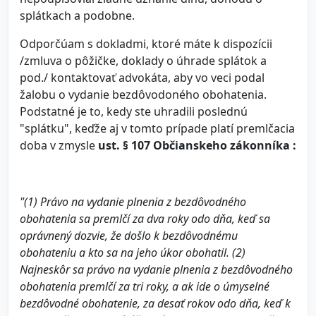
splátkach a podobne.
Odporčúam s dokladmi, ktoré máte k dispozícii
/zmluva o pôžičke, doklady o úhrade splátok a
pod./ kontaktovať advokáta, aby vo veci podal
žalobu o vydanie bezdôvodoného obohatenia.
Podstatné je to, kedy ste uhradili poslednú
"splátku", keďže aj v tomto prípade platí premlčacia
doba v zmysle
ust. § 107 Občianskeho zákonníka :
"(1) Právo na vydanie plnenia z bezdôvodného
obohatenia sa premlčí za dva roky odo dňa, keď sa
oprávnený dozvie, že došlo k bezdôvodnému
obohateniu a kto sa na jeho úkor obohatil.
(2)
Najneskôr sa právo na vydanie plnenia z bezdôvodného
obohatenia premlčí za tri roky, a ak ide o úmyselné
bezdôvodné obohatenie, za desať rokov odo dňa, keď k