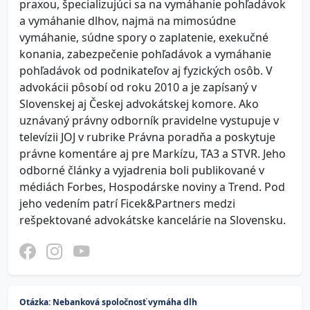
praxou, špecializujúci sa na vymáhanie pohľadávok
a vymáhanie dlhov, najmä na mimosúdne
vymáhanie, súdne spory o zaplatenie, exekučné
konania, zabezpečenie pohľadávok a vymáhanie
pohľadávok od podnikateľov aj fyzických osôb. V
advokácii pôsobí od roku 2010 a je zapísaný v
Slovenskej aj Českej advokátskej komore. Ako
uznávaný právny odborník pravidelne vystupuje v
televízii JOJ v rubrike Právna poradňa a poskytuje
právne komentáre aj pre Markízu, TA3 a STVR. Jeho
odborné články a vyjadrenia boli publikované v
médiách Forbes, Hospodárske noviny a Trend. Pod
jeho vedením patrí Ficek&Partners medzi
rešpektované advokátske kancelárie na Slovensku.
Otázka: Nebanková spoločnosť vymáha dlh