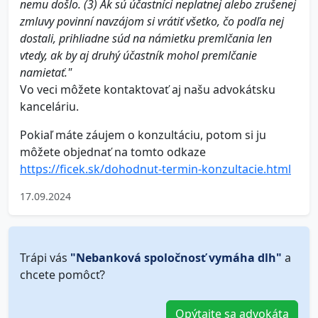
nemu došlo.
(3) Ak sú účastníci neplatnej alebo zrušenej
zmluvy povinní navzájom si vrátiť všetko, čo podľa nej
dostali, prihliadne súd na námietku premlčania len
vtedy, ak by aj druhý účastník mohol premlčanie
namietať."
Vo veci môžete kontaktovať aj našu advokátsku
kanceláriu.
Pokiaľ máte záujem o konzultáciu, potom si ju
môžete objednať na tomto odkaze
https://ficek.sk/dohodnut-termin-konzultacie.html
17.09.2024
Trápi vás
"Nebanková spoločnosť vymáha dlh"
a
chcete pomôcť?
Opýtajte sa advokáta