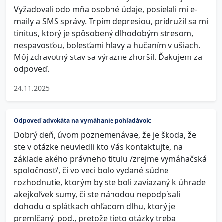
Vyžadovali odo mňa osobné údaje, posielali mi e-
maily a SMS správy. Trpím depresiou, pridružil sa mi
tinitus, ktorý je spôsobený dlhodobým stresom,
nespavosťou, bolesťami hlavy a hučaním v ušiach.
Môj zdravotný stav sa výrazne zhoršil. Ďakujem za
odpoveď.
24.11.2025
Odpoveď advokáta na vymáhanie pohľadávok:
Dobrý deň, úvom poznemenávae, že je škoda, že
ste v otázke neuviedli kto Vás kontaktujte, na
základe akého právneho titulu /zrejme vymáhačská
spoločnosť/, či vo veci bolo vydané súdne
rozhodnutie, ktorým by ste boli zaviazaný k úhrade
akejkoľvek sumy, či ste náhodou nepodpísali
dohodu o splátkach ohľadom dlhu, ktorý je
premlčaný pod., pretože tieto otázky treba