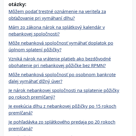
otázky:
Môžem podať trestné oznámenie na veriteľa za
obťažovanie pri vymáhaní dlhu?
Mám zo zákona nárok na splátkový kalendár v
nebankovej spoločnosti?
Môže nebanková spoločnosť vymáhať doplatok po
úplnom splatení pôžičky?
Vzniká nárok na vrátenie platieb ako bezdôvodné
obohatenie pri nebankovej pôžičke bez RPMN?
Môže nebanková spoločnosť po osobnom bankrote
ďalej vymáhať dlžný úver?
Je nárok nebankovej spoločnosti na splatenie pôžičky
po rokoch premlčaný?
Je exekúcia dlhu z nebankovej pôžičky po 15 rokoch
premlčaná?
Je pohľadávka zo splátkového predaja po 20 rokoch
premlčaná?