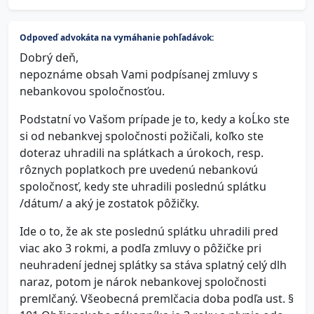
Odpoveď advokáta na vymáhanie pohľadávok:
Dobrý deň,
nepoznáme obsah Vami podpísanej zmluvy s
nebankovou spoločnosťou.
Podstatní vo Vašom prípade je to, kedy a koĹko ste
si od nebankvej spoločnosti požičali, koľko ste
doteraz uhradili na splátkach a úrokoch, resp.
rôznych poplatkoch pre uvedenú nebankovú
spoločnosť, kedy ste uhradili poslednú splátku
/dátum/ a aký je zostatok pôžičky.
Ide o to, že ak ste poslednú splátku uhradili pred
viac ako 3 rokmi, a podľa zmluvy o pôžičke pri
neuhradení jednej splátky sa stáva splatný celý dlh
naraz, potom je nárok nebankovej spoločnosti
premlčaný. Všeobecná premlčacia doba podľa ust. §