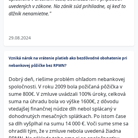
uvedených v zákone. Na zánik súd prihliadne, aj keď to
dlžník nenamietne."
29.08.2024
Vzniká nárok na vrátenie platieb ako bezdôvodné obohatenie pri
nebankovej pôžičke bez RPMN?
Dobrý deň, riešime problém ohľadom nebankovej
spoločnosti. V roku 2009 bola požičaná pôžička v
sume 800€. V zmluve uvádzali 100% úroky, celková
suma na úhradu bola vo výške 1600€, z dôvodu
vtedajšej finančnej núdze dlh nebol splácaný v
dohodnutých mesačných splátkach. Po istom čase
sa dlh vyšplhal na sumu 14 000 €. Voči sume sme sa
ohradili tým, že v zmluve nebola uvedená žiadna