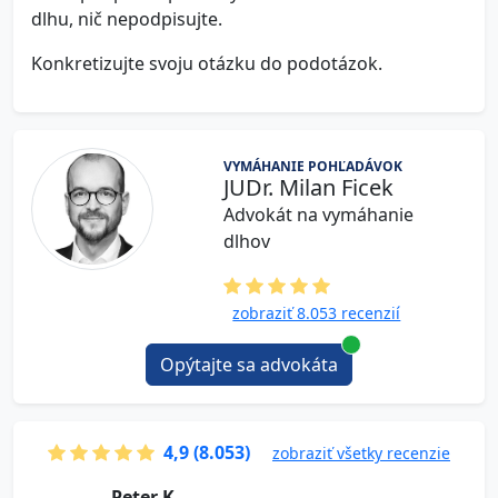
dlhu, nič nepodpisujte.
Konkretizujte svoju otázku do podotázok.
VYMÁHANIE POHĽADÁVOK
JUDr. Milan Ficek
Advokát na vymáhanie
dlhov
zobraziť 8.053 recenzií
Opýtajte sa advokáta
4,9 (8.053)
zobraziť všetky recenzie
P e t e r K.