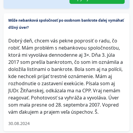
Môže nebanková spoločnosť po osobnom bankrote ďalej vymáhať
dlžný úver?
Dobrý deň, chcem vás pekne poprosiť o radu, čo
robiť. Mám problém s nebankovou spoločnosťou,
ktorá mi vyvoláva dennodenne aj 3×. Dňa 3. júla
2017 som prešla bankrotom, čo som im oznámila a
doložila listinami o bankrote. Bola som aj na polícii,
kde nechceli prijať trestné oznámenie. Mám aj
rozhodnutie o zastavení exekúcie. Písala som aj
JUDr. Žitňanskej, odkázala ma na CPP. Vraj nemám
reagovať. Pohotovosť sa vyhráža a vyvoláva. Úver
som mala presne od 28. septembra 2007. Vopred
vám ďakujem a prajem veľa úspechov. Š.
30.08.2024