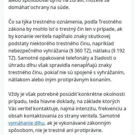
alebo spôsoboval ujmu na zdraví, môžete sa
domáhať ochrany na súde.
Čo sa týka trestného oznámenia, podľa Trestného
zákona by mohlo ísť o trestný čin len v prípade, ak
by konanie veriteľa napĺňalo znaky skutkovej
podstaty niektorého trestného činu, napríklad
nebezpečného vyhrážania (§ 360 TZ), nátlaku (§ 192
TZ). Samotné opakované telefonáty a žiadosti o
úhradu dlhu však spravidla nenapĺňajú znaky
trestného činu, pokiaľ nie sú spojené s vyhrážaním,
nátlakom alebo iným protiprávnym konaním.
Vždy je však potrebné posúdiť konkrétne okolnosti
prípadu, teda hlavne doklady, na základe ktorých
Vás veriteľ kontaktuje, najmä intenzitu, frekvenciu a
obsah kontaktovania zo strany veriteľa. Samotné
vymáhanie dlhu,
ak je vykonávané zákonným
spôsobom, nie je trestné ani protiprávne.