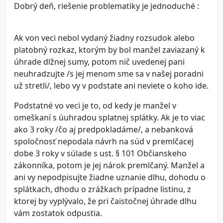
Dobrý deň, riešenie problematiky je jednoduché :
Ak von veci nebol vydaný žiadny rozsudok alebo
platobný rozkaz, ktorým by bol manžel zaviazaný k
úhrade dlžnej sumy, potom nič uvedenej pani
neuhradzujte /s jej menom sme sa v našej poradni
už stretli/, lebo vy v podstate ani neviete o koho ide.
Podstatné vo veci je to, od kedy je manžel v
omeškaní s úuhradou splatnej splátky. Ak je to viac
ako 3 roky /čo aj predpokladáme/, a nebanková
spoločnosť nepodala návrh na súd v premlčacej
dobe 3 roky v súlade s ust. § 101 Občianskeho
zákonníka, potom je jej nárok premlčaný. Manžel a
ani vy nepodpisujte žiadne uznanie dlhu, dohodu o
splátkach, dhodu o zrážkach prípadne listinu, z
ktorej by vyplývalo, že pri čaistočnej úhrade dlhu
vám zostatok odpustia.