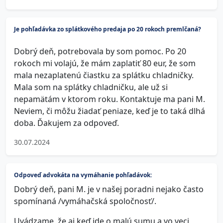
Je pohľadávka zo splátkového predaja po 20 rokoch premlčaná?
Dobrý deň, potrebovala by som pomoc. Po 20
rokoch mi volajú, že mám zaplatiť 80 eur, že som
mala nezaplatenú čiastku za splátku chladničky.
Mala som na splátky chladničku, ale už si
nepamätám v ktorom roku. Kontaktuje ma pani M.
Neviem, či môžu žiadať peniaze, keď je to taká dlhá
doba. Ďakujem za odpoveď.
30.07.2024
Odpoveď advokáta na vymáhanie pohľadávok:
Dobrý deň, pani M. je v našej poradni nejako často
spomínaná /vymáhačská spoločnosť/.
Uvádzame, že aj keď ide o malú sumu a vo veci