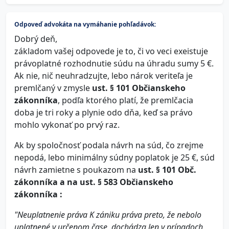
Odpoveď advokáta na vymáhanie pohľadávok:
Dobrý deň,
základom vašej odpovede je to, či vo veci exeistuje
právoplatné rozhodnutie súdu na úhradu sumy 5 €.
Ak nie, nič neuhradzujte, lebo nárok veriteľa je
premlčaný v zmysle
ust. § 101 Občianskeho
zákonníka
, podľa ktorého platí, že premlčacia
doba je tri roky a plynie odo dňa, keď sa právo
mohlo vykonať po prvý raz.
Ak by spoločnosť podala návrh na súd, čo zrejme
nepodá, lebo minimálny súdny poplatok je 25 €, súd
návrh zamietne s poukazom na
ust. § 101 Obč.
zákonníka a na ust. § 583 Občianskeho
zákonníka :
"Neuplatnenie práva
K zániku práva preto, že nebolo
uplatnené v určenom čase, dochádza len v prípadoch