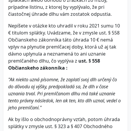
splátkach alebo dohodu o zrážkach zo mzdy,
prípadne listinu, z ktorej by vyplývalo, že pri
čiastočnej úhrade dlhu vám zostatok odpustia.
Nepíšete v otázke kto uhradil v roku 2021 sumu 10
€ titulom splátky. Uvádzame, že v zmysle ust. § 558
Občianskeho zákonníka táto úhrada 10 € nemá
vplyv na plynutie premlčacej doby, ktorá už aj tak
dávno uplynula a neznamená to ani uznanie
premlčaného dlhu, čo vyplýva z
ust. § 558
Občianskeho zákonníka :
"Ak niekto uzná písomne, že zaplatí svoj dlh určený čo
do dôvodu aj výšky, predpokladá sa, že dlh v čase
uznania trval. Pri premlčanom dlhu má také uznanie
tento právny následok, len ak ten, kto dlh uznal, vedel o
jeho premlčaní."
Ak by išlo o obchodnoprávny vzťah, potom úhrada
splátky v zmysle ust. § 323 a § 407 Obchodného