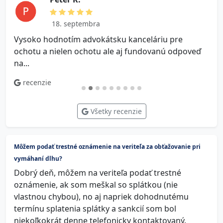
18. septembra
Vysoko hodnotím advokátsku kanceláriu pre
V
ochotu a nielen ochotu ale aj fundovanú odpoveď
na...
recenzie
Všetky recenzie
Môžem podať trestné oznámenie na veriteľa za obťažovanie pri
vymáhaní dlhu?
Dobrý deň, môžem na veriteľa podať trestné
oznámenie, ak som meškal so splátkou (nie
vlastnou chybou), no aj napriek dohodnutému
termínu splatenia splátky a sankcií som bol
niekoľkokrát denne telefonicky kontaktovaný.