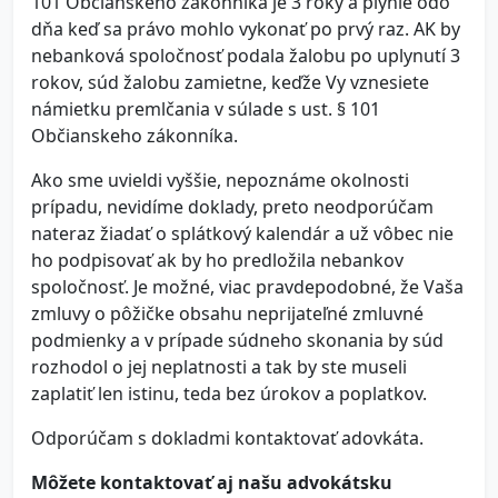
101 Občianskeho zákonníka je 3 roky a plynie odo
dňa keď sa právo mohlo vykonať po prvý raz. AK by
nebanková spoločnosť podala žalobu po uplynutí 3
rokov, súd žalobu zamietne, keďže Vy vznesiete
námietku premlčania v súlade s ust. § 101
Občianskeho zákonníka.
Ako sme uvieldi vyššie, nepoznáme okolnosti
prípadu, nevidíme doklady, preto neodporúčam
nateraz žiadať o splátkový kalendár a už vôbec nie
ho podpisovať ak by ho predložila nebankov
spoločnosť. Je možné, viac pravdepodobné, že Vaša
zmluvy o pôžičke obsahu neprijateľné zmluvné
podmienky a v prípade súdneho skonania by súd
rozhodol o jej neplatnosti a tak by ste museli
zaplatiť len istinu, teda bez úrokov a poplatkov.
Odporúčam s dokladmi kontaktovať adovkáta.
Môžete kontaktovať aj našu advokátsku