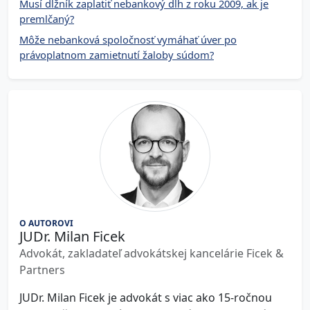
Musí dlžník zaplatiť nebankový dlh z roku 2009, ak je
premlčaný?
Môže nebanková spoločnosť vymáhať úver po
právoplatnom zamietnutí žaloby súdom?
O AUTOROVI
JUDr. Milan Ficek
Advokát, zakladateľ advokátskej kancelárie Ficek &
Partners
JUDr. Milan Ficek je advokát s viac ako 15-ročnou