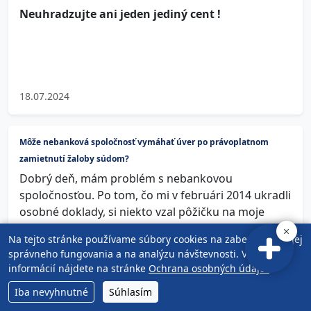
Neuhradzujte ani jeden jediný cent !
18.07.2024
Môže nebanková spoločnosť vymáhať úver po právoplatnom
zamietnutí žaloby súdom?
Dobrý deň, mám problém s nebankovou
spoločnosťou. Po tom, čo mi v februári 2014 ukradli
osobné doklady, si niekto vzal pôžičku na moje
meno. Ukradnutie dokladov bolo nahlásené na
Na tejto stránke používame súbory cookies na zabezpečenie jej
polícii, o čom existuje záznam. Neskôr, v roku 2017,
správneho fungovania a na analýzu návštevnosti. Viac
ma nebanková spoločnosť žalovala za nesplácanie
informácií nájdete na stránke
Ochrana osobných údajov
.
úveru. Až vtedy som sa dozvedela, že mám
Iba nevyhnutné
Súhlasím
problém. V roku 2018 bol rozsudok súdu v môj