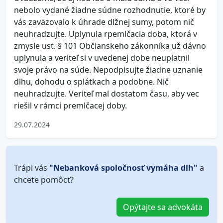
nebolo vydané žiadne súdne rozhodnutie, ktoré by
vás zaväzovalo k úhrade dlžnej sumy, potom nič
neuhradzujte. Uplynula rpemlčacia doba, ktorá v
zmysle ust. § 101 Občianskeho zákonníka už dávno
uplynula a veriteľ si v uvedenej dobe neuplatnil
svoje právo na súde. Nepodpisujte žiadne uznanie
dlhu, dohodu o splátkach a podobne. Nič
neuhradzujte. Veriteľ mal dostatom času, aby vec
riešil v rámci premlčacej doby.
29.07.2024
Trápi vás
"Nebanková spoločnosť vymáha dlh"
a
chcete pomôcť?
Opýtajte sa advokáta