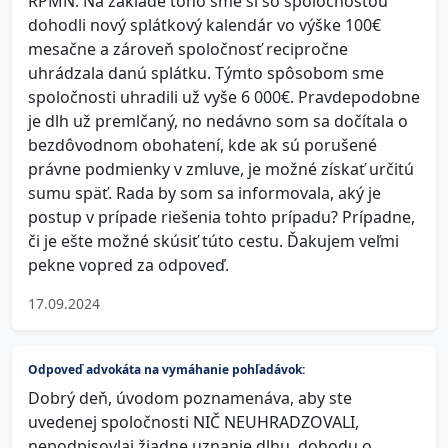
RPMN. Na základe toho sme si so spoločnosťou
dohodli nový splátkový kalendár vo výške 100€
mesačne a zároveň spoločnosť recipročne
uhrádzala danú splátku. Týmto spôsobom sme
spoločnosti uhradili už vyše 6 000€. Pravdepodobne
je dlh už premlčaný, no nedávno som sa dočítala o
bezdôvodnom obohatení, kde ak sú porušené
právne podmienky v zmluve, je možné získať určitú
sumu späť. Rada by som sa informovala, aký je
postup v prípade riešenia tohto prípadu? Prípadne,
či je ešte možné skúsiť túto cestu. Ďakujem veľmi
pekne vopred za odpoveď.
17.09.2024
Odpoveď advokáta na vymáhanie pohľadávok:
Dobrý deň, úvodom poznamenáva, aby ste
uvedenej spoločnosti NIČ NEUHRADZOVALI,
nepodpisovlai žiadne uznanie dlhu, dohodu o