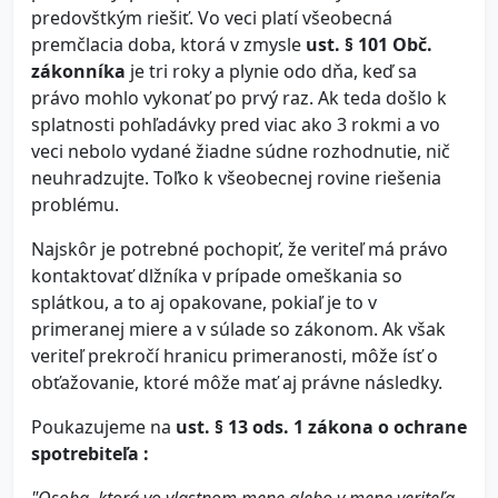
predovštkým riešiť. Vo veci platí všeobecná
premčlacia doba, ktorá v zmysle
ust. § 101 Obč.
zákonníka
je tri roky a plynie odo dňa, keď sa
právo mohlo vykonať po prvý raz. Ak teda došlo k
splatnosti pohľadávky pred viac ako 3 rokmi a vo
veci nebolo vydané žiadne súdne rozhodnutie, nič
neuhradzujte. Toľko k všeobecnej rovine riešenia
problému.
Najskôr je potrebné pochopiť, že veriteľ má právo
kontaktovať dlžníka v prípade omeškania so
splátkou, a to aj opakovane, pokiaľ je to v
primeranej miere a v súlade so zákonom. Ak však
veriteľ prekročí hranicu primeranosti, môže ísť o
obťažovanie, ktoré môže mať aj právne následky.
Poukazujeme na
ust. § 13 ods. 1 zákona o ochrane
spotrebiteľa :