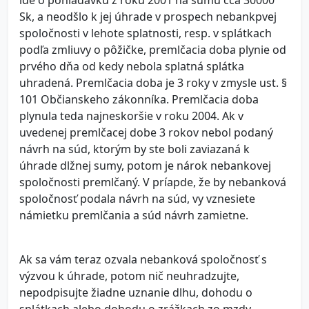
ide o pohľadávku z roku 2001 na sumu cca 30000
Sk, a neodšlo k jej úhrade v prospech nebankpvej
spoločnosti v lehote splatnosti, resp. v splátkach
podľa zmliuvy o pôžičke, premlčacia doba plynie od
prvého dňa od kedy nebola splatná splátka
uhradená. Premlčacia doba je 3 roky v zmysle ust. §
101 Občianskeho zákonníka. Premlčacia doba
plynula teda najneskoršie v roku 2004. Ak v
uvedenej premlčacej dobe 3 rokov nebol podaný
návrh na súd, ktorým by ste boli zaviazaná k
úhrade dlžnej sumy, potom je nárok nebankovej
spoločnosti premlčaný. V príapde, že by nebanková
spoločnosť podala návrh na súd, vy vznesiete
námietku premlčania a súd návrh zamietne.
Ak sa vám teraz ozvala nebanková spoločnosť s
výzvou k úhrade, potom nič neuhradzujte,
nepodpisujte žiadne uznanie dlhu, dohodu o