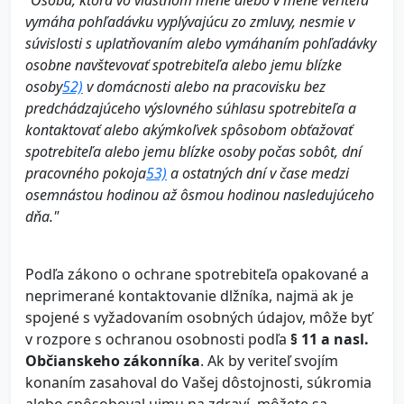
"Osoba, ktorá vo vlastnom mene alebo v mene veriteľa
vymáha pohľadávku vyplývajúcu zo zmluvy, nesmie v
súvislosti s uplatňovaním alebo vymáhaním pohľadávky
osobne navštevovať spotrebiteľa alebo jemu blízke
osoby
52)
v domácnosti alebo na pracovisku bez
predchádzajúceho výslovného súhlasu spotrebiteľa a
kontaktovať alebo akýmkoľvek spôsobom obťažovať
spotrebiteľa alebo jemu blízke osoby počas sobôt, dní
pracovného pokoja
53)
a ostatných dní v čase medzi
osemnástou hodinou až ôsmou hodinou nasledujúceho
dňa."
Podľa zákono o ochrane spotrebiteľa opakované a
neprimerané kontaktovanie dlžníka, najmä ak je
spojené s vyžadovaním osobných údajov, môže byť
v rozpore s ochranou osobnosti podľa
§ 11 a nasl.
Občianskeho
zákonníka
. Ak by veriteľ svojím
konaním zasahoval do Vašej dôstojnosti, súkromia