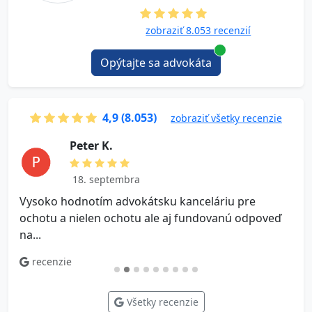
zobraziť 8.053 recenzií
Opýtajte sa advokáta
4,9 (8.053)
zobraziť všetky recenzie
P e t e r K.
18. septembra
Vysoko hodnotím advokátsku kanceláriu pre
V
ochotu a nielen ochotu ale aj fundovanú odpoveď
na...
recenzie
Všetky recenzie