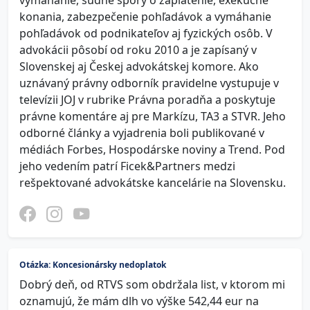
vymáhanie, súdne spory o zaplatenie, exekučné
konania, zabezpečenie pohľadávok a vymáhanie
pohľadávok od podnikateľov aj fyzických osôb. V
advokácii pôsobí od roku 2010 a je zapísaný v
Slovenskej aj Českej advokátskej komore. Ako
uznávaný právny odborník pravidelne vystupuje v
televízii JOJ v rubrike Právna poradňa a poskytuje
právne komentáre aj pre Markízu, TA3 a STVR. Jeho
odborné články a vyjadrenia boli publikované v
médiách Forbes, Hospodárske noviny a Trend. Pod
jeho vedením patrí Ficek&Partners medzi
rešpektované advokátske kancelárie na Slovensku.
Otázka: Koncesionársky nedoplatok
Dobrý deň, od RTVS som obdržala list, v ktorom mi
oznamujú, že mám dlh vo výške 542,44 eur na