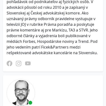
pohľadávok od podnikateľov aj fyzických osôb. V
advokácii pôsobí od roku 2010 a je zapísaný v
Slovenskej aj Českej advokátskej komore. Ako
uznávaný právny odborník pravidelne vystupuje v
televízii JOJ v rubrike Právna poradňa a poskytuje
právne komentáre aj pre Markízu, TA3 a STVR. Jeho
odborné články a vyjadrenia boli publikované v
médiách Forbes, Hospodárske noviny a Trend. Pod
jeho vedením patrí Ficek&Partners medzi
rešpektované advokátske kancelárie na Slovensku.