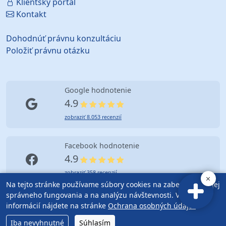
Klientsky portál
Kontakt
Dohodnúť právnu konzultáciu
Položiť právnu otázku
Google hodnotenie
4.9
zobraziť 8.053 recenzií
Facebook hodnotenie
4.9
zobraziť 358 recenzií
Na tejto stránke používame súbory cookies na zabezpečenie jej
správneho fungovania a na analýzu návštevnosti. Viac
informácií nájdete na stránke
Ochrana osobných údajov
.
© Copyright (2010-2026) Advokátska kancelária Bratislava |
Ficek & Partners
| Mapa Stránok |
Obchodné podmienky
Iba nevyhnutné
Súhlasím