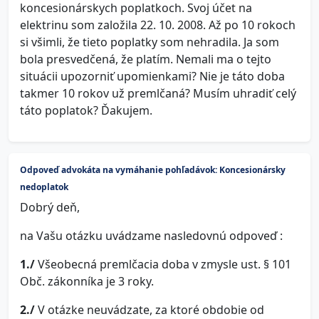
koncesionárskych poplatkoch. Svoj účet na
elektrinu som založila 22. 10. 2008. Až po 10 rokoch
si všimli, že tieto poplatky som nehradila. Ja som
bola presvedčená, že platím. Nemali ma o tejto
situácii upozorniť upomienkami? Nie je táto doba
takmer 10 rokov už premlčaná? Musím uhradiť celý
táto poplatok? Ďakujem.
Odpoveď advokáta na vymáhanie pohľadávok: Koncesionársky
nedoplatok
Dobrý deň,
na Vašu otázku uvádzame nasledovnú odpoveď :
1./
Všeobecná premlčacia doba v zmysle ust. § 101
Obč. zákonníka je 3 roky.
2./
V otázke neuvádzate, za ktoré obdobie od