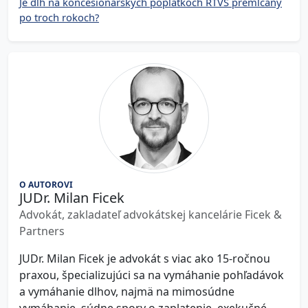
Je dlh na koncesionárskych poplatkoch RTVS premlčaný
po troch rokoch?
O AUTOROVI
JUDr. Milan Ficek
Advokát, zakladateľ advokátskej kancelárie Ficek &
Partners
JUDr. Milan Ficek je advokát s viac ako 15-ročnou
praxou, špecializujúci sa na vymáhanie pohľadávok
a vymáhanie dlhov, najmä na mimosúdne