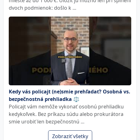
mieste až do 1 000 €. Uložiť ju možno len pri splnení
dvoch podmienok: došlo k ...
Kedy vás policajt (ne)smie prehľadať? Osobná vs.
bezpečnostná prehliadka ⚖️
Policajt vám nemôže vykonať osobnú prehliadku
kedykoľvek. Bez príkazu súdu alebo prokurátora
smie urobiť len bezpečnostnú ...
Zobraziť všetky