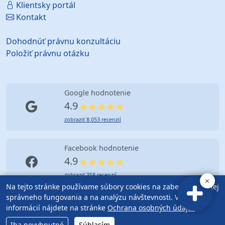
Klientsky portál
Kontakt
Dohodnúť právnu konzultáciu
Položiť právnu otázku
Google hodnotenie
4.9
zobraziť 8.053 recenzií
Facebook hodnotenie
4.9
zobraziť 358 recenzií
Na tejto stránke používame súbory cookies na zabezpečenie jej
správneho fungovania a na analýzu návštevnosti. Viac
informácií nájdete na stránke
Ochrana osobných údajov
.
© Copyright (2010-2026) Advokátska kancelária Bratislava |
Ficek & Partners
| Mapa Stránok |
Obchodné podmienky
Iba nevyhnutné
Súhlasím