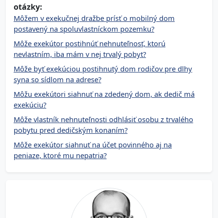
otázky:
Môžem v exekučnej dražbe prísť o mobilný dom
postavený na spoluvlastníckom pozemku?
Môže exekútor postihnúť nehnuteľnosť, ktorú
nevlastním, iba mám v nej trvalý pobyt?
Môže byť exekúciou postihnutý dom rodičov pre dlhy
syna so sídlom na adrese?
Môžu exekútori siahnuť na zdedený dom, ak dedič má
exekúciu?
Môže vlastník nehnuteľnosti odhlásiť osobu z trvalého
pobytu pred dedičským konaním?
Môže exekútor siahnuť na účet povinného aj na
peniaze, ktoré mu nepatria?