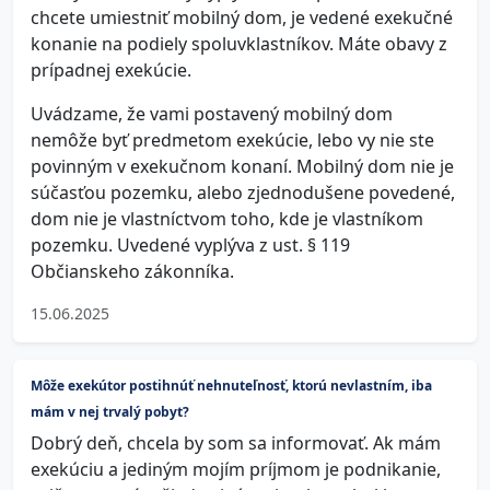
chcete umiestniť mobilný dom, je vedené exekučné
konanie na podiely spoluvklastníkov. Máte obavy z
prípadnej exekúcie.
Uvádzame, že vami postavený mobilný dom
nemôže byť predmetom exekúcie, lebo vy nie ste
povinným v exekučnom konaní. Mobilný dom nie je
súčasťou pozemku, alebo zjednodušene povedené,
dom nie je vlastníctvom toho, kde je vlastníkom
pozemku. Uvedené vyplýva z ust. § 119
Občianskeho zákonníka.
15.06.2025
Môže exekútor postihnúť nehnuteľnosť, ktorú nevlastním, iba
mám v nej trvalý pobyt?
Dobrý deň, chcela by som sa informovať. Ak mám
exekúciu a jediným mojím príjmom je podnikanie,