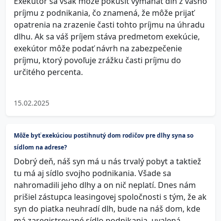
Exekútor sa však môže pokúsiť vymáhať dlh z vášho
príjmu z podnikania, čo znamená, že môže prijať
opatrenia na zrazenie časti tohto príjmu na úhradu
dlhu. Ak sa váš príjem stáva predmetom exekúcie,
exekútor môže podať návrh na zabezpečenie
príjmu, ktorý povoľuje zrážku časti príjmu do
určitého percenta.
15.02.2025
Môže byť exekúciou postihnutý dom rodičov pre dlhy syna so
sídlom na adrese?
Dobrý deň, náš syn má u nás trvalý pobyt a taktiež
tu má aj sídlo svojho podnikania. Všade sa
nahromadili jeho dlhy a on nič neplatí. Dnes nám
prišiel zástupca leasingovej spoločnosti s tým, že ak
syn do piatka neuhradí dlh, bude na náš dom, kde
má zaregistrované sídlo podnikania, uvalená