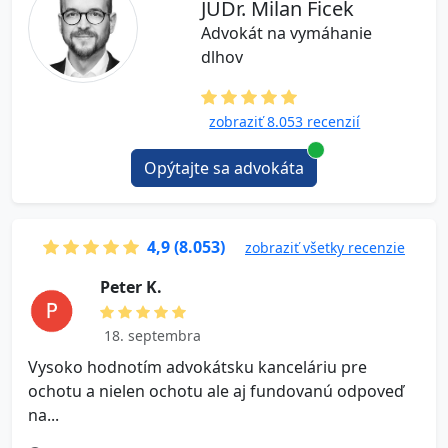
JUDr. Milan Ficek
Advokát na vymáhanie
dlhov
zobraziť 8.053 recenzií
Opýtajte sa advokáta
4,9 (8.053)
zobraziť všetky recenzie
P e t e r K.
18. septembra
Vysoko hodnotím advokátsku kanceláriu pre
V
ochotu a nielen ochotu ale aj fundovanú odpoveď
na...