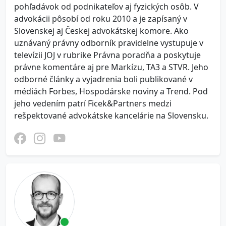
pohľadávok od podnikateľov aj fyzických osôb. V
advokácii pôsobí od roku 2010 a je zapísaný v
Slovenskej aj Českej advokátskej komore. Ako
uznávaný právny odborník pravidelne vystupuje v
televízii JOJ v rubrike Právna poradňa a poskytuje
právne komentáre aj pre Markízu, TA3 a STVR. Jeho
odborné články a vyjadrenia boli publikované v
médiách Forbes, Hospodárske noviny a Trend. Pod
jeho vedením patrí Ficek&Partners medzi
rešpektované advokátske kancelárie na Slovensku.