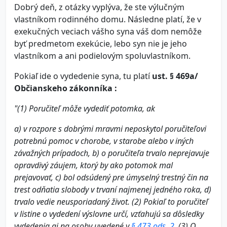
Dobrý deň, z otázky vyplýva, že ste výlučným
vlastníkom rodinného domu. Následne platí, že v
exekučných veciach vášho syna váš dom nemôže
byť predmetom exekúcie, lebo syn nie je jeho
vlastníkom a ani podielovým spoluvlastníkom.
Pokiaľ ide o vydedenie syna, tu platí
ust. § 469a/
Občianskeho zákonníka :
"(1) Poručiteľ môže vydediť potomka, ak
a) v rozpore s dobrými mravmi neposkytol poručiteľovi
potrebnú pomoc v chorobe, v starobe alebo v iných
závažných prípadoch,
b) o poručiteľa trvalo neprejavuje
opravdivý záujem, ktorý by ako potomok mal
prejavovať,
c) bol odsúdený pre úmyselný trestný čin na
trest odňatia slobody v trvaní najmenej jedného roka,
d)
trvalo vedie neusporiadaný život.
(2) Pokiaľ to poručiteľ
v listine o vydedení výslovne určí, vzťahujú sa dôsledky
vydedenia aj na osoby uvedené v
§ 473 ods. 2
.
(3) O