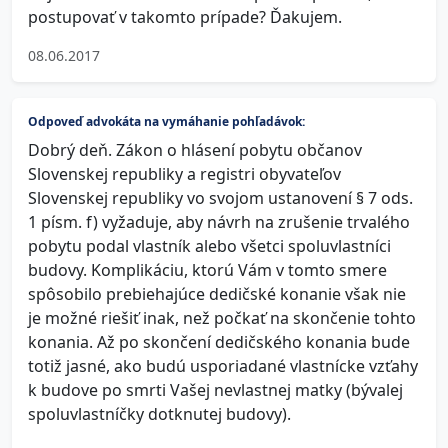
postupovať v takomto prípade? Ďakujem.
08.06.2017
Odpoveď advokáta na vymáhanie pohľadávok:
Dobrý deň. Zákon o hlásení pobytu občanov
Slovenskej republiky a registri obyvateľov
Slovenskej republiky vo svojom ustanovení § 7 ods.
1 písm. f) vyžaduje, aby návrh na zrušenie trvalého
pobytu podal vlastník alebo všetci spoluvlastníci
budovy. Komplikáciu, ktorú Vám v tomto smere
spôsobilo prebiehajúce dedičské konanie však nie
je možné riešiť inak, než počkať na skončenie tohto
konania. Až po skončení dedičského konania bude
totiž jasné, ako budú usporiadané vlastnícke vzťahy
k budove po smrti Vašej nevlastnej matky (bývalej
spoluvlastníčky dotknutej budovy).