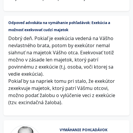
Odpoveď advokáta na vymáhanie pohľadávok: Exekúcia a
možnosť exekvovať cudzí majetok
Dobrý deň. Pokiaľ je exekúcia vedená na Vášho
nevlastného brata, potom by exekútor nemal
siahnuť na majetok Vášho otca. Exekvovať totiž
možno v zásade len majetok, ktorý patrí
povinnému z exekúcie (t.j. osoba, voči ktorej sa
vedie exekúcia).
Pokiaľ by sa napriek tomu pri stalo, že exekútor
zexekvuje majetok, ktorý patrí Vášmu otcovi,
možno podať žalobu o vylúčenie veci z exekúcie
(tzv. excindačná žaloba).
VYMÁHANIE POHĽADÁVOK