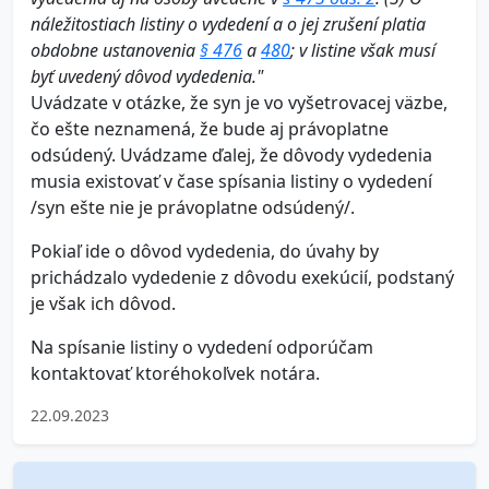
náležitostiach listiny o vydedení a o jej zrušení platia
obdobne ustanovenia
§ 476
a
480
; v listine však musí
byť uvedený dôvod vydedenia."
Uvádzate v otázke, že syn je vo vyšetrovacej väzbe,
čo ešte neznamená, že bude aj právoplatne
odsúdený. Uvádzame ďalej, že dôvody vydedenia
musia existovať v čase spísania listiny o vydedení
/syn ešte nie je právoplatne odsúdený/.
Pokiaľ ide o dôvod vydedenia, do úvahy by
prichádzalo vydedenie z dôvodu exekúcií, podstaný
je však ich dôvod.
Na spísanie listiny o vydedení odporúčam
kontaktovať ktoréhokoľvek notára.
22.09.2023