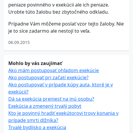
peniaze povinného v exekúcii ale ich peniaze.
Urobte túto žalobu bez zbytočného odkladu.
Prípadne Vám môžeme poslať vzor tejto žaloby. Nie
je to síce zadarmo ale nestojí to veľa.
06.09.2015
Mohlo by vás zaujímať
Ako mám postupovať ohľadom exekúcie
Ako postupovať pri začatí exekúcie?
Ako postupovať v prípade kúpy auta, ktoré je v
exekúcii?
Dá sa exekúcia preniesť na inú osobu?
Exekúcia a zmenený trvalý pobyt
Kto je povinný hradiť exekútorovi trovy konania v
prípade smrti dlžníka?
Trvalé bydlisko a exekúcia