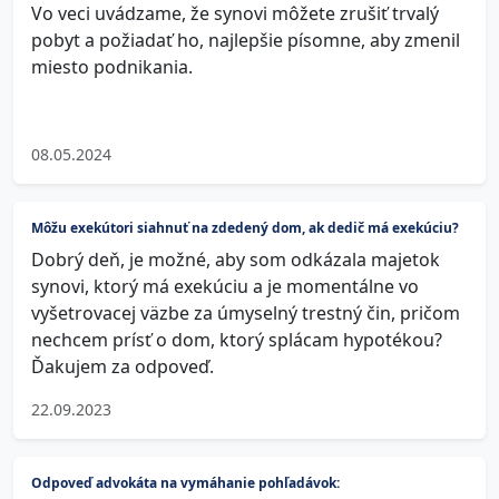
Vo veci uvádzame, že synovi môžete zrušiť trvalý
pobyt a požiadať ho, najlepšie písomne, aby zmenil
miesto podnikania.
08.05.2024
Môžu exekútori siahnuť na zdedený dom, ak dedič má exekúciu?
Dobrý deň, je možné, aby som odkázala majetok
synovi, ktorý má exekúciu a je momentálne vo
vyšetrovacej väzbe za úmyselný trestný čin, pričom
nechcem prísť o dom, ktorý splácam hypotékou?
Ďakujem za odpoveď.
22.09.2023
Odpoveď advokáta na vymáhanie pohľadávok: