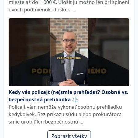
mieste až do 1 000 €. Uložiť ju možno len pri splnení
dvoch podmienok: došlo k ...
Kedy vás policajt (ne)smie prehľadať? Osobná vs.
bezpečnostná prehliadka ⚖️
Policajt vám nemôže vykonať osobnú prehliadku
kedykoľvek. Bez príkazu súdu alebo prokurátora
smie urobiť len bezpečnostnú ...
Zobraziť všetky