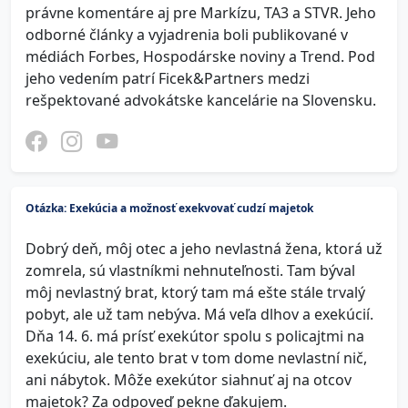
právne komentáre aj pre Markízu, TA3 a STVR. Jeho
odborné články a vyjadrenia boli publikované v
médiách Forbes, Hospodárske noviny a Trend. Pod
jeho vedením patrí Ficek&Partners medzi
rešpektované advokátske kancelárie na Slovensku.
Otázka: Exekúcia a možnosť exekvovať cudzí majetok
Dobrý deň, môj otec a jeho nevlastná žena, ktorá už
zomrela, sú vlastníkmi nehnuteľnosti. Tam býval
môj nevlastný brat, ktorý tam má ešte stále trvalý
pobyt, ale už tam nebýva. Má veľa dlhov a exekúcií.
Dňa 14. 6. má prísť exekútor spolu s policajtmi na
exekúciu, ale tento brat v tom dome nevlastní nič,
ani nábytok. Môže exekútor siahnuť aj na otcov
majetok? Za odpoveď pekne ďakujem.