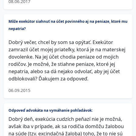
08.06.2017
Môže exekútor siahnuť na účet povinného aj na peniaze, ktoré mu
nepatria?
Dobrý večer, chcel by som sa opýtať. Exekútor
zamrazil účet mojej priateľky, ktorá je na materskej
dovolenke. Na jej účet chodia peniaze od mojich
rodičov. Je možné, že stiahne peniaze, ktoré jej
nepatria, alebo sa dá nejako odvolať, aby jej účet
odblokovali? Ďakujem za odpoveď.
06.09.2015
Odpoveď advokáta na vymáhanie pohľadávok:
Dobrý deň, exekúcia cudzích peňazí nie je možná,
avšak iba v prípade, ak sa rodičia domôžu žalobou
na súde (tzv. excindačná žaloba) toho, že to nie sú