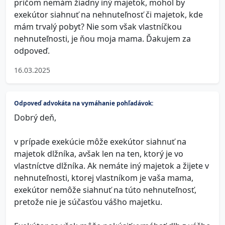
pričom nemám žiadny iný majetok, mohol by
exekútor siahnuť na nehnuteľnosť či majetok, kde
mám trvalý pobyt? Nie som však vlastníčkou
nehnuteľnosti, je ňou moja mama. Ďakujem za
odpoveď.
16.03.2025
Odpoveď advokáta na vymáhanie pohľadávok:
Dobrý deň,
v prípade exekúcie môže exekútor siahnuť na
majetok dlžníka, avšak len na ten, ktorý je vo
vlastníctve dlžníka. Ak nemáte iný majetok a žijete v
nehnuteľnosti, ktorej vlastníkom je vaša mama,
exekútor nemôže siahnuť na túto nehnuteľnosť,
pretože nie je súčasťou vášho majetku.