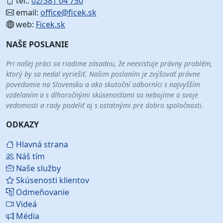
tel.:
02/381 04 750
email:
office@ficek.sk
web:
Ficek.sk
NAŠE POSLANIE
Pri našej práci sa riadime zásadou, že neexistuje právny problém,
ktorý by sa nedal vyriešiť. Našim poslaním je zvýšovať právne
povedomie na Slovensku a ako skutoční odborníci s najvyšším
vzdelaním a s dlhoročnými skúsenosťami sa nebojíme o svoje
vedomosti a rady podeliť aj s ostatnými pre dobro spoločnosti.
ODKAZY
Hlavná strana
Náš tím
Naše služby
Skúsenosti klientov
Odmeňovanie
Videá
Média