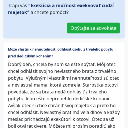
Trápi vás
"Exekúcia a možnosť exekvovať cudzí
majetok"
a chcete pomôcť?
Opýtajte sa advokáta
Môže vlastník nehnuteľnosti odhlásiť osobu z trvalého pobytu
pred dedičským konaním?
Dobrý deň, chcela by som sa ešte spýtať. Môj otec
chcel odhlásiť svojho nevlastného brata z trvalého
pobytu. Výlučnými vlastníkmi nehnuteľnosti sú otec
a nevlastná mama, ktorá zomrela. Starostka otcovi
povedala, že sa brata nedá odhlásiť z trvalého
pobytu, lebo ešte neprebehlo dedičské konanie.
Avšak otec si chce chrániť svoj majetok a preto ho
chcel odhlásiť. Nevlastný brat má veľa dlhov a každý
mesiac prichádzajú exekútori k otcovi. Otec sa už
bojí otvárať dvere. Môžete mi prosím poradiť, ako