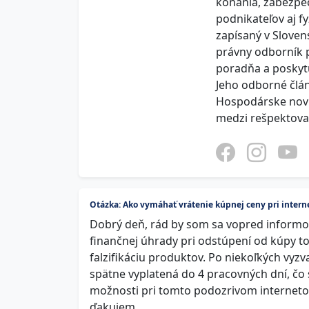
konania, zabezpe
podnikateľov aj f
zapísaný v Sloven
právny odborník pr
poradňa a poskytu
Jeho odborné člán
Hospodárske novi
medzi rešpektova
Otázka: Ako vymáhať vrátenie kúpnej ceny pri inter
Dobrý deň, rád by som sa vopred informov
finančnej úhrady pri odstúpení od kúpy to
falzifikáciu produktov. Po niekoľkých vyz
spätne vyplatená do 4 pracovných dní, čo
možnosti pri tomto podozrivom interneto
ďakujem.