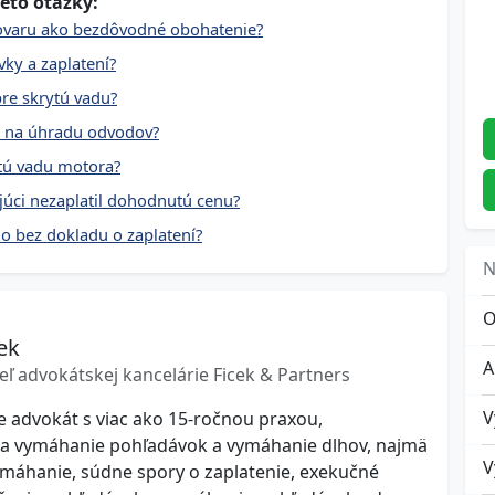
eto otázky:
 tovaru ako bezdôvodné obohatenie?
vky a zaplatení?
pre skrytú vadu?
é na úhradu odvodov?
ytú vadu motora?
júci nezaplatil dohodnutú cenu?
lo bez dokladu o zaplatení?
N
O
ek
eľ advokátskej kancelárie Ficek & Partners
je advokát s viac ako 15-ročnou praxou,
 na vymáhanie pohľadávok a vymáhanie dlhov, najmä
áhanie, súdne spory o zaplatenie, exekučné