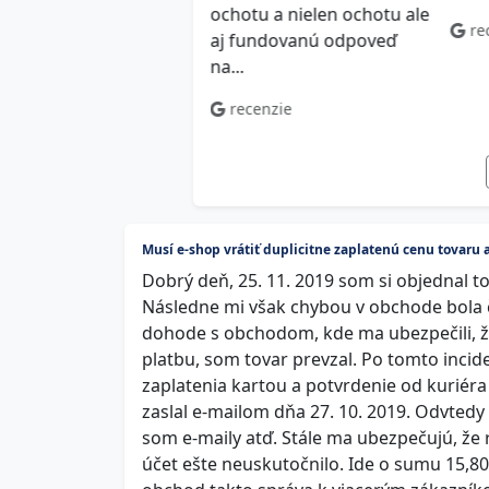
ucnosti
ochotu a nielen ochotu ale
re
aj fundovanú odpoveď
ecenzie
na...
recenzie
Musí e‑shop vrátiť duplicitne zaplatenú cenu tovar
Dobrý deň, 25. 11. 2019 som si objednal t
Následne mi však chybou v obchode bola č
dohode s obchodom, kde ma ubezpečili, že 
platbu, som tovar prevzal. Po tomto inci
zaplatenia kartou a potvrdenie od kuriér
zaslal e-mailom dňa 27. 10. 2019. Odvtedy 
som e-maily atď. Stále ma ubezpečujú, že r
účet ešte neuskutočnilo. Ide o sumu 15,80