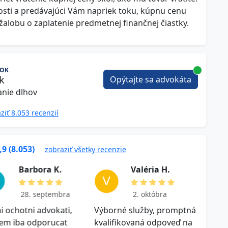
osti a predávajúci Vám napriek toku, kúpnu cenu
žalobu o zaplatenie predmetnej finančnej čiastky.
VOK
ek
Opýtajte sa advokáta
nie dlhov
ziť 8.053 recenzií
,9 (8.053)
zobraziť všetky recenzie
B a r b o r a K .
V a l ér i a H .
28. septembra
2. októbra
i ochotni advokati,
Výborné služby, promptná
Ďakuj
em iba odporucat
kvalifikovaná odpoveď na
odpov