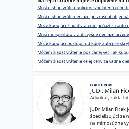
Na tejto stránke nájdete odpovede na ti
Musí e‑shop vrátiť duplicitne zaplatenú cenu
Musí e-shop vrátiť peniaze po zrušení objedná
Môže kupujúci žiadať vrátenie peňazí za auto 
Musí mi agentúra vrátiť zvyšné peniaze určen
Môže kupujúci odstúpiť od kúpy auta pre skr
Môžem žiadať vrátenie požičanej veci, ak kupu
Môžem žiadať vrátenie celej ceny za vadné die
O AUTOROVI
JUDr. Milan Fic
Advokát, zakladat
JUDr. Milan Ficek 
špecializujúci sa
na mimosúdne vym