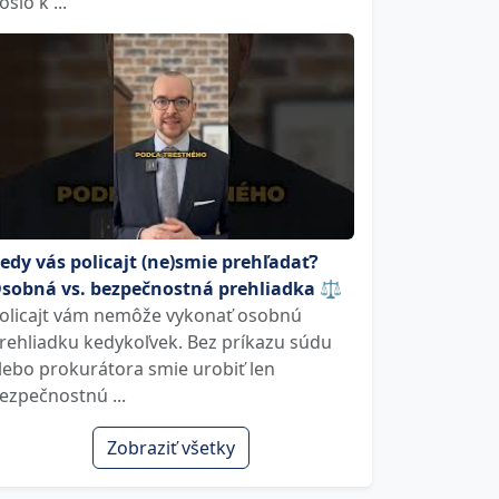
ošlo k ...
edy vás policajt (ne)smie prehľadať?
sobná vs. bezpečnostná prehliadka ⚖️
olicajt vám nemôže vykonať osobnú
rehliadku kedykoľvek. Bez príkazu súdu
lebo prokurátora smie urobiť len
ezpečnostnú ...
Zobraziť všetky