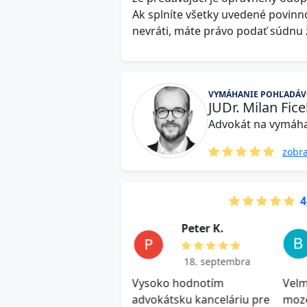
Ak splníte všetky uvedené povinn
nevráti, máte právo podať súdnu 
VYMÁHANIE POHĽADÁ
JUDr. Milan Fic
Advokát na vymáha
zobra
4
J a k u b M .
P e t e r K.
18. septembra
18. septembra
hlosť, kvalitná odpoveď
Vysoko hodnotím
Velm
dporučam! Využijem aj v
advokátsku kanceláriu pre
moz