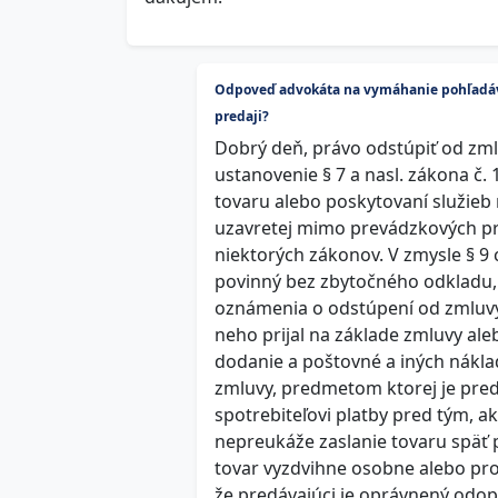
Odpoveď advokáta na vymáhanie pohľadávo
predaji?
Dobrý deň, právo odstúpiť od zml
ustanovenie § 7 a nasl. zákona č. 
tovaru alebo poskytovaní služieb 
uzavretej mimo prevádzkových pr
niektorých zákonov. V zmysle § 9
povinný bez zbytočného odkladu,
oznámenia o odstúpení od zmluvy v
neho prijal na základe zmluvy ale
dodanie a poštovné a iných náklad
zmluvy, predmetom ktorej je preda
spotrebiteľovi platby pred tým, a
nepreukáže zaslanie tovaru späť 
tovar vyzdvihne osobne alebo pr
že predávajúci je oprávnený odopr