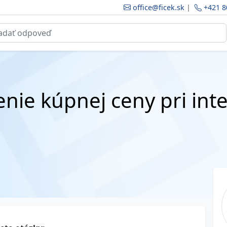
office@ficek.sk
|
+421 8
enie kúpnej ceny pri in