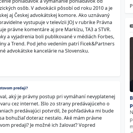
čenie pohľadávok a vymáhanie pohľadávok od
P
yzických osôb. V advokácii pôsobí od roku 2010 a je
skej aj Českej advokátskej komore. Ako uznávaný
avidelne vystupuje v televízii JOJ v rubrike Právna
je právne komentáre aj pre Markízu, TA3 a STVR.
ky a vyjadrenia boli publikované v médiách Forbes,
ny a Trend. Pod jeho vedením patrí Ficek&Partners
né advokátske kancelárie na Slovensku.
netovom predaji?
al, aký je právny postup pri vymáhaní nevyplatenej
B
varu cez internet. Išlo zo strany predávajúceho o
p
vaniach predávajúci potvrdil, že pohľadávka mi bude
N
 sa bohužiaľ doteraz nestalo. Aké mám právne
p
vom predaji? Je možné ich žalovať? Vopred
m