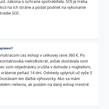
st. zákona o ochrane spotrebiteľa. SOI je treba
ukcií na ich stráne a podať podnet na vykonanie
tredie SOI .
aplatení?
s matracom cez eshop v celkovej cene 360 €. Po
kontaktovála niekoľkokrát, avšak dostávala som
ec som objednávku zrušila v dohode s majiteľom,
 vrátenie peňazí 14 dní. Odvtedy uplynuli už vyše 3
 Dostávam len ďalšie výhovorky. Ako sa mám
oblém riešenia, ak podám na daný eshop trestné