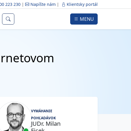
00 223 230
|
Napíšte nám
|
Klientsky portál
MENU
ternetovom
VYMÁHANIE
POHĽADÁVOK
JUDr. Milan
Ficek