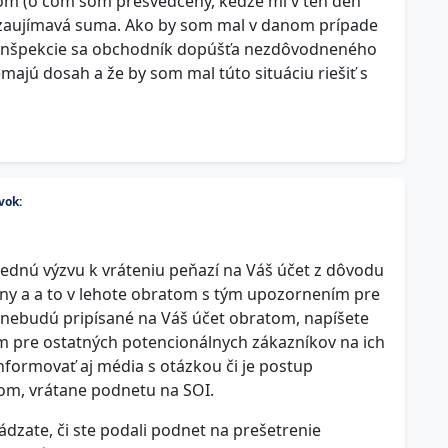
om (o čom som presvedčený, keďže mi v ten deň
 už zaujímavá suma. Ako by som mal v danom prípade
 inšpekcie sa obchodník dopúšťa nezdôvodneného
majú dosah a že by som mal túto situáciu riešiť s
vok:
dnú výzvu k vráteniu peňazí na Váš účet z dôvodu
ny a a to v lehote obratom s tým upozornením pre
 nebudú pripísané na Váš účet obratom, napíšete
m pre ostatných potencionálnych zákazníkov na ich
informovať aj média s otázkou či je postup
om, vrátane podnetu na SOI.
dzate, či ste podali podnet na prešetrenie