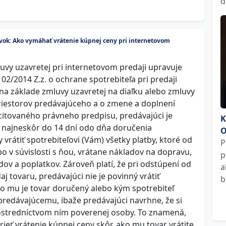
d
k: Ako vymáhať vrátenie kúpnej ceny pri internetovom
uvy uzavretej pri internetovom predaji upravuje
102/2014 Z.z. o ochrane spotrebiteľa pri predaji
na základe zmluvy uzavretej na diaľku alebo zmluvy
iestorov predávajúceho a o zmene a doplnení
 citovaného právneho predpisu, predávajúci je
K
 najneskôr do 14 dní odo dňa doručenia
O
rátiť spotrebiteľovi (Vám) všetky platby, ktoré od
P
bo v súvislosti s ňou, vrátane nákladov na dopravu,
p
ov a poplatkov. Zároveň platí, že pri odstúpení od
a
j tovaru, predávajúci nie je povinný vrátiť
b
ko mu je tovar doručený alebo kým spotrebiteľ
predávajúcemu, ibaže predávajúci navrhne, že si
ostredníctvom ním poverenej osoby. To znamená,
ieť vrátenie kúpnej ceny skôr, ako mu tovar vrátite.