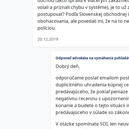
obchod takto správa k viacerým zákazník
volali a priznali chybu v systéme), je to
postupovať? Podľa Slovenskej obchodnej
obohacovania, ale povedali mi, že na to ne
políciou.
20.12.2019
Odpoveď advokáta na vymáhanie pohľadá
Dobrý deň,
odporúčame poslať emailom posle
duplicitného uhradenia kúpnej ce
predávajúceho, že pokiaľ peniaze
negatívnu recenziu s upozornení
konanie a budete o tejto situácii 
predávajúceho v súlade so zákon
V otázke spomínate SOI, len neuvá