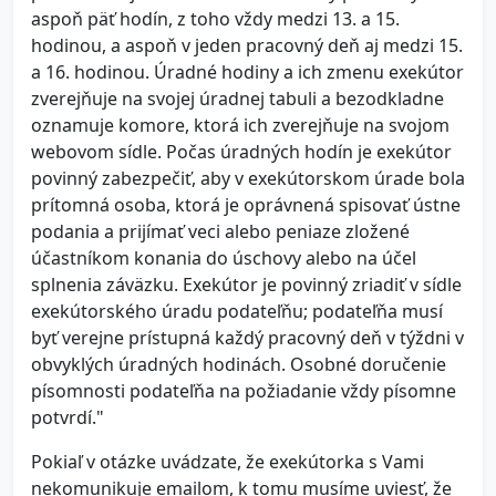
aspoň päť hodín, z toho vždy medzi 13. a 15.
hodinou, a aspoň v jeden pracovný deň aj medzi 15.
a 16. hodinou. Úradné hodiny a ich zmenu exekútor
zverejňuje na svojej úradnej tabuli a bezodkladne
oznamuje komore, ktorá ich zverejňuje na svojom
webovom sídle. Počas úradných hodín je exekútor
povinný zabezpečiť, aby v exekútorskom úrade bola
prítomná osoba, ktorá je oprávnená spisovať ústne
podania a prijímať veci alebo peniaze zložené
účastníkom konania do úschovy alebo na účel
splnenia záväzku. Exekútor je povinný zriadiť v sídle
exekútorského úradu podateľňu; podateľňa musí
byť verejne prístupná každý pracovný deň v týždni v
obvyklých úradných hodinách. Osobné doručenie
písomnosti podateľňa na požiadanie vždy písomne
potvrdí."
Pokiaľ v otázke uvádzate, že exekútorka s Vami
nekomunikuje emailom, k tomu musíme uviesť, že