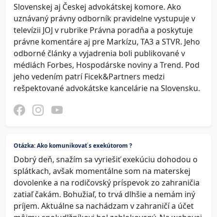
Slovenskej aj Českej advokátskej komore. Ako
uznávaný právny odborník pravidelne vystupuje v
televízii JOJ v rubrike Právna poradňa a poskytuje
právne komentáre aj pre Markízu, TA3 a STVR. Jeho
odborné články a vyjadrenia boli publikované v
médiách Forbes, Hospodárske noviny a Trend. Pod
jeho vedením patrí Ficek&Partners medzi
rešpektované advokátske kancelárie na Slovensku.
Otázka: Ako komunikovať s exekútorom ?
Dobrý deň, snažím sa vyriešiť exekúciu dohodou o
splátkach, avšak momentálne som na materskej
dovolenke a na rodičovský príspevok zo zahraničia
zatiaľ čakám. Bohužiaľ, to trvá dlhšie a nemám iný
príjem. Aktuálne sa nachádzam v zahraničí a účet