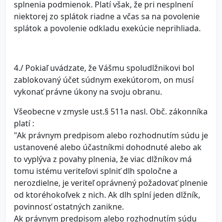
splnenia podmienok. Platí však, že pri nesplnení
niektorej zo splátok riadne a včas sa na povolenie
splátok a povolenie odkladu exekúcie neprihliada.
4./ Pokiaľ uvádzate, že Vášmu spoludlžnikovi bol
zablokovaný účet súdnym exekútorom, on musí
vykonať právne úkony na svoju obranu.
Všeobecne v zmysle ust.§ 511a nasl. Obč. zákonníka
platí :
"Ak právnym predpisom alebo rozhodnutím súdu je
ustanovené alebo účastníkmi dohodnuté alebo ak
to vyplýva z povahy plnenia, že viac dlžníkov má
tomu istému veriteľovi splniť dlh spoločne a
nerozdielne, je veriteľ oprávnený požadovať plnenie
od ktoréhokoľvek z nich. Ak dlh splní jeden dlžník,
povinnosť ostatných zanikne.
Ak právnym predpisom alebo rozhodnutím súdu