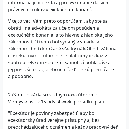
informácia je dôležitá aj pre vykonanie ďalších
právnych krokov v exekučnom konaní.
V tejto veci Vám preto odporúčam , aby ste sa
obrátili na advokáta za účelom posúdenia
exekučného konania, a to hlavne z hľadiska jeho
zákonnosti, či tento bol vydaný v súlade so
zákonom, boli dodržané všetky náležitosti zákona,
či exekučným titulom nie je platobný orzkaz v
spotrebiteľskom spore, či samotná pohľadávka,
jej príslušenstvo, alebo ich časť nie sú premlčané
a podobne.
2./Komunikácia so súdnym exekútorom :
V zmysle ust. § 15 ods. 4 exek. poriadku platí :
"Exekútor je povinný zabezpečiť, aby bol
exekútorský úrad verejne prístupný aj bez
predchádzajúceho oznámenia každý pracovný deň