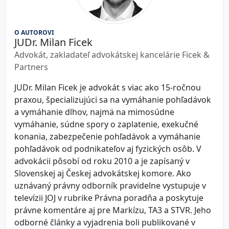
O AUTOROVI
JUDr. Milan Ficek
Advokát, zakladateľ advokátskej kancelárie Ficek &
Partners
JUDr. Milan Ficek je advokát s viac ako 15-ročnou
praxou, špecializujúci sa na vymáhanie pohľadávok
a vymáhanie dlhov, najmä na mimosúdne
vymáhanie, súdne spory o zaplatenie, exekučné
konania, zabezpečenie pohľadávok a vymáhanie
pohľadávok od podnikateľov aj fyzických osôb. V
advokácii pôsobí od roku 2010 a je zapísaný v
Slovenskej aj Českej advokátskej komore. Ako
uznávaný právny odborník pravidelne vystupuje v
televízii JOJ v rubrike Právna poradňa a poskytuje
právne komentáre aj pre Markízu, TA3 a STVR. Jeho
odborné články a vyjadrenia boli publikované v