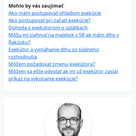
Mohlo by vás zaujímať
Ako mám postupovať ohľadom exekúcie
Ako postupovať pri začatí exekúcie?
Dohoda s exekútorom o splátkach
Môžu mi siahnuť na majetok v SR ak mám dlhy v
Rakúsku?
Exekútor a vymáhanie dlhu zo súdneho
rozhodnutia
Môžem požadovať zmenu exekútora?
Môžem sa ešte odvolať ak mi už exekútor zaslal
príkaz na vykonanie exekúcie?