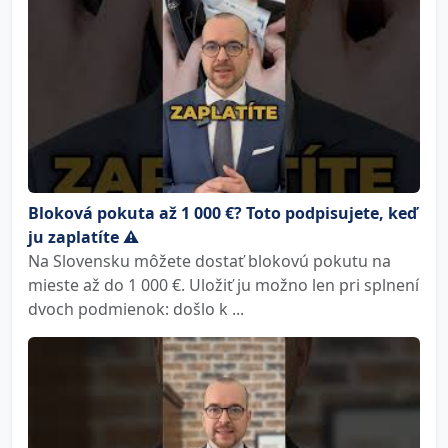
Bloková pokuta až 1 000 €? Toto podpisujete, keď
ju zaplatíte ⚠️
Na Slovensku môžete dostať blokovú pokutu na
mieste až do 1 000 €. Uložiť ju možno len pri splnení
dvoch podmienok: došlo k ...