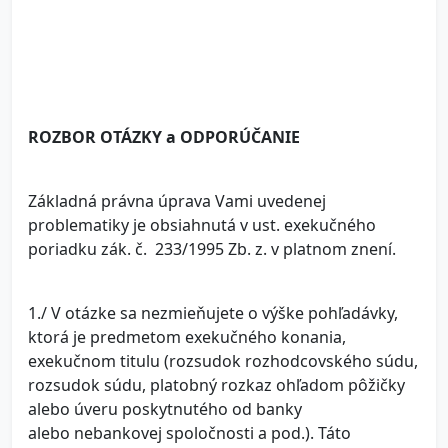
ROZBOR OTÁZKY a ODPORÚČANIE
Základná právna úprava Vami uvedenej
problematiky je obsiahnutá v ust. exekučného
poriadku zák. č. 233/1995 Zb. z. v platnom znení.
1./ V otázke sa nezmieňujete o výške pohľadávky,
ktorá je predmetom exekučného konania,
exekučnom titulu (rozsudok rozhodcovského súdu,
rozsudok súdu, platobný rozkaz ohľadom pôžičky
alebo úveru poskytnutého od banky
alebo nebankovej spoločnosti a pod.). Táto