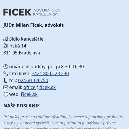
JUDr. Milan Ficek, advokát
Sídlo kancelárie
Žilinská 14
811 05 Bratislava
otváracie hodiny: po–pi 8:30–16:30
info linka:
+421 800 223 230
tel.:
02/381 04 750
email:
office@ficek.sk
web:
Ficek.sk
NAŠE POSLANIE
Pri našej práci sa riadime zásadou, že neexistuje právny problém,
ktorý by sa nedal vyriešiť. Našim poslaním je zvýšovať právne
povedomie na Slovensku a ako skutoční odborníci s najvyšším