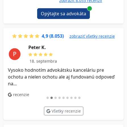
zobraziť 8.053 recenzií
Opýtajte sa advokáta
4,9 (8.053)
zobraziť všetky recenzie
P e t e r K.
18. septembra
Vysoko hodnotím advokátsku kanceláriu pre
V
ochotu a nielen ochotu ale aj fundovanú odpoveď
na...
recenzie
Všetky recenzie