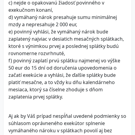
c) nejde o opakovanú žiadosť povinného v
exekučnom konaní,
d) vymáhaný nárok presahuje sumu minimálnej
mzdy a nepresahuje 2 000 eur,
e) povinný vyhlási, že vymáhaný nárok bude
zaplatený najviac v desiatich mesačných splátkach,
ktoré s výnimkou prvej a poslednej splátky budú
rovnomerne rozvrhnuté,
f) povinný zaplatí prvú splátku najmenej vo výške
50 eur do 15 dní od doručenia upovedomenia o
začatí exekúcie a vyhlási, že ďalšie splátky bude
platiť mesačne, a to vždy ku dňu kalendárneho
mesiaca, ktorý sa číselne zhoduje s dňom
zaplatenia prvej splátky.
Aj ak by Váš prípad nespĺňal uvedené podmienky so
súhlasom oprávneného exekútor splnenie
vymáhaného nároku v splátkach povolí aj bez