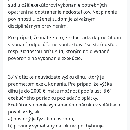
súd uložiť exekútorovi vykonanie potrebných
opatrení na odstránenie nedostatkov. Nesplnenie
povinnosti uloženej súdom je závažným
disciplinárnym previnením."
Pre prípad, že máte za to, že dochádza k prieťahom
v konaní, odporúčame kontaktovať so sťažnosťou
resp. žiadosťou prísl. súd, ktorým bolo vydané
poverenie na vykonanie exekúcie.
3./ V otázke neuvádzate výšku dlhu, ktorý je
predmetom exek. konania. Pre prípad, že výška
dlhu je do 2000 €, máte možnosť podľa ust. § 61
exekučného poriadku požiadať o splátky.
Exekútor splnenie vymáhaného nároku v splátkach
povolí vždy, ak
a) povinný je fyzickou osobou,
b) povinný vymáhaný nárok nespochybňuje,