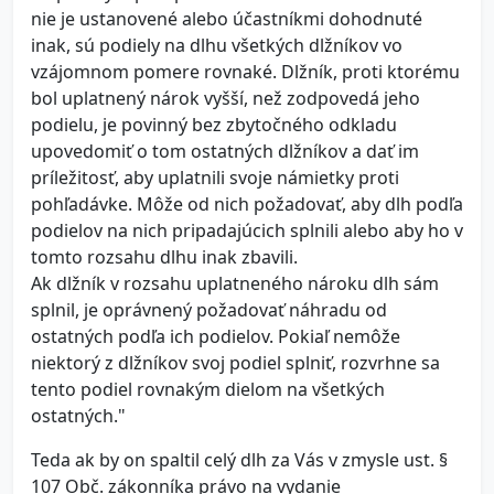
nie je ustanovené alebo účastníkmi dohodnuté
inak, sú podiely na dlhu všetkých dlžníkov vo
vzájomnom pomere rovnaké. Dlžník, proti ktorému
bol uplatnený nárok vyšší, než zodpovedá jeho
podielu, je povinný bez zbytočného odkladu
upovedomiť o tom ostatných dlžníkov a dať im
príležitosť, aby uplatnili svoje námietky proti
pohľadávke. Môže od nich požadovať, aby dlh podľa
podielov na nich pripadajúcich splnili alebo aby ho v
tomto rozsahu dlhu inak zbavili.
Ak dlžník v rozsahu uplatneného nároku dlh sám
splnil, je oprávnený požadovať náhradu od
ostatných podľa ich podielov. Pokiaľ nemôže
niektorý z dlžníkov svoj podiel splniť, rozvrhne sa
tento podiel rovnakým dielom na všetkých
ostatných."
Teda ak by on spaltil celý dlh za Vás v zmysle ust. §
107 Obč. zákonníka právo na vydanie