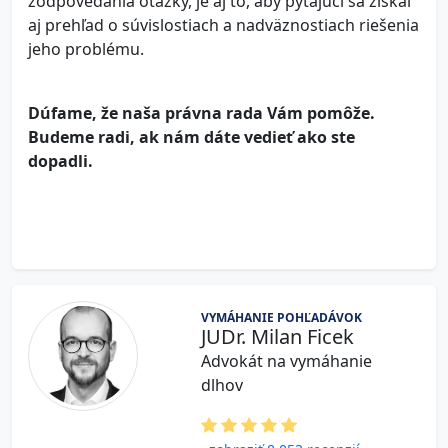
zodpovedania otázky, je aj to, aby pýtajúci sa získal
aj prehľad o súvislostiach a nadväznostiach riešenia
jeho problému.
Dúfame, že naša právna rada Vám pomôže.
Budeme radi, ak nám dáte vedieť ako ste
dopadli.
VYMÁHANIE POHĽADÁVOK
JUDr. Milan Ficek
Advokát na vymáhanie
dlhov