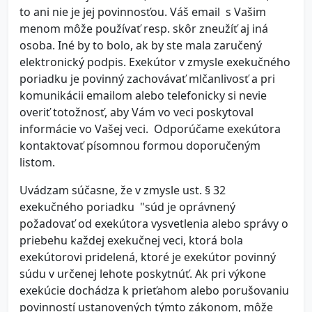
to ani nie je jej povinnosťou. Váš email s Vašim
menom môže používať resp. skôr zneužíť aj iná
osoba. Iné by to bolo, ak by ste mala zaručený
elektronický podpis. Exekútor v zmysle exekučného
poriadku je povinný zachovávať mlčanlivosť a pri
komunikácii emailom alebo telefonicky si nevie
overiť totožnosť, aby Vám vo veci poskytoval
informácie vo Vašej veci. Odporúčame exekútora
kontaktovať písomnou formou doporučeným
listom.
Uvádzam súčasne, že v zmysle ust. § 32
exekučného poriadku "súd je oprávnený
požadovať od exekútora vysvetlenia alebo správy o
priebehu každej exekučnej veci, ktorá bola
exekútorovi pridelená, ktoré je exekútor povinný
súdu v určenej lehote poskytnúť. Ak pri výkone
exekúcie dochádza k prieťahom alebo porušovaniu
povinností ustanovených týmto zákonom, môže